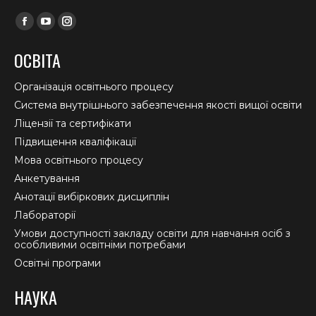
Find us on:
Facebook
YouTube
Instagram
page
page
page
ОСВІТА
opens
opens
opens
in
in
in
Організація освітнього процесу
new
new
new
Система внутрішнього забезпечення якості вищої освіти
window
window
window
Ліцензії та сертифікати
Підвищення кваліфікації
Мова освітнього процесу
Анкетування
Анотації вибіркових дисциплін
Лабораторії
Умови доступності закладу освіти для навчання осіб з
особливими освітніми потребами
Освітні програми
НАУКА