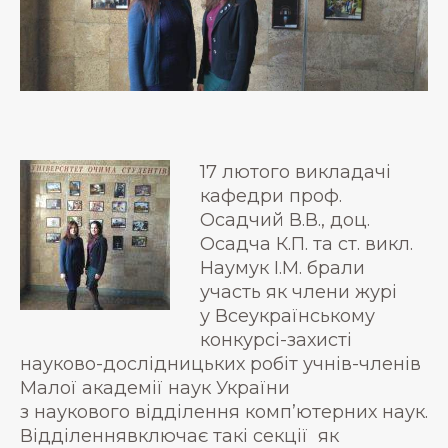
17 лютого викладачі
кафедри проф.
Осадчий В.В., доц.
Осадча К.П. та ст. викл.
Наумук І.М. брали
участь як члени журі
у Всеукраїнському
конкурсі-захисті
науково-дослідницьких робіт учнів-членів
Малої академії наук України
з наукового відділення комп’ютерних наук.
Відділеннявключає такі секції як