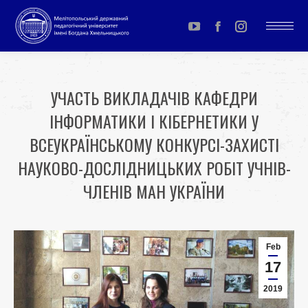
YouTube
Facebook
Instagram
page
page
page
opens
opens
opens
УЧАСТЬ ВИКЛАДАЧІВ КАФЕДРИ
in
in
in
ІНФОРМАТИКИ І КІБЕРНЕТИКИ У
new
new
new
window
window
window
ВСЕУКРАЇНСЬКОМУ КОНКУРСІ-ЗАХИСТІ
НАУКОВО-ДОСЛІДНИЦЬКИХ РОБІТ УЧНІВ-
ЧЛЕНІВ МАН УКРАЇНИ
You are here:
Feb
17
2019