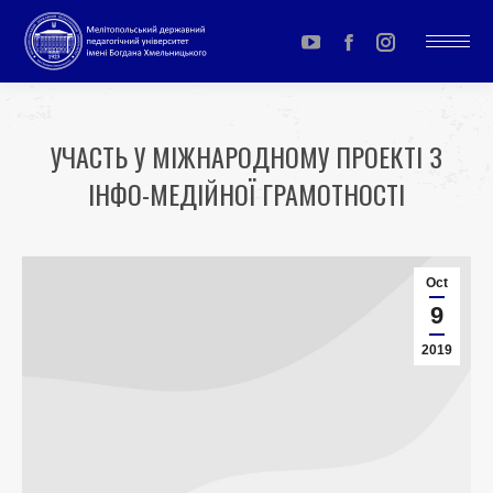
YouTube
Facebook
Instagram
page
page
page
opens
opens
opens
УЧАСТЬ У МІЖНАРОДНОМУ ПРОЕКТІ З
in
in
in
ІНФО-МЕДІЙНОЇ ГРАМОТНОСТІ
new
new
new
window
window
window
You are here:
Oct
9
2019