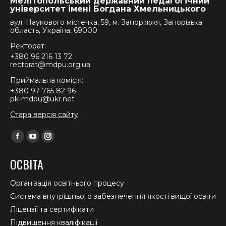
Мелітопольський державний педагогічний
університет імені Богдана Хмельницького
вул. Наукового містечка, 59, м. Запоріжжя, Запорізька
область, Україна, 69000
Ректорат:
+380 96 216 13 72
rectorat@mdpu.org.ua
Приймальна комісія:
+380 97 765 82 96
pk-mdpu@ukr.net
Стара версія сайту
Find us on:
Facebook
YouTube
Instagram
page
page
page
ОСВІТА
opens
opens
opens
in
in
in
Організація освітнього процесу
new
new
new
Система внутрішнього забезпечення якості вищої освіти
window
window
window
Ліцензії та сертифікати
Підвищення кваліфікації