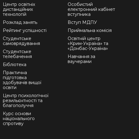
Центр освітніх
Особистий
дистанційних
електронний кабінет
технологій
вступника
Розклад занять
Вступ МДПУ
Рейтинг успішності
Приймальна комісія
Студентське
Освітній центр
самоврядування
«Крим-Україна» та
«Донбас-Україна»
Студентське
телебачення
Навчання за
ваучерами
Бібліотека
Практична
підготовка
здобувачів вищої
освіти
Центр психологічної
резильєнтності та
благополуччя
Курс основи
національного
спротиву