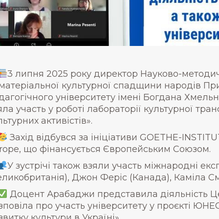
3 липня 2025 року директор Науково-методи
матеріальної культурної спадщини народів Пр
дагогічного університету імені Богдана Хмел
яла участь у роботі лабораторії культурної тран
льтурних активістів».
Захід відбувся за ініціативи GOETHE-INSTITU
rope, що фінансується Європейським Союзом.
У зустрічі також взяли участь міжнародні ек
еликобританія), Джон Феріс (Канада), Каміла См
Доцент Арабаджи представила діяльність Це
зповіла про участь університету у проєкті Ю
звитку культури в Україні».