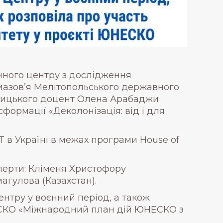
чного центру з дослідження
иазов’я Мелітопольського державного
ьницького доцент Олена Арабаджи
сформації «Деколонізація: від і для
T в Україні в межах програми House of
сперти: Кліменя Христофору
агулова (Казахстан).
нтру у воєнний період, а також
НЕСКО «Міжнародний план дій ЮНЕСКО з