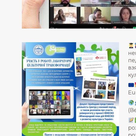
не
пе
вз
ку
Eu
(В
ро
ро