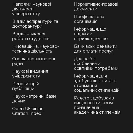
Напрями наукової
Нормативно-правові
діяльності
документи
університету
Профспілкова
Відділ аспірантури та
організація
докторантури
Інформація, що
Відділ наукової
підлягає
роботи студентів
оприлюдненню
Інноваційна, науково-
Банківські реквізити
технічна діяльність
для оплати послуг
Спеціалізовані вчені
Для осіб з
ради
особливими
освітніми потребами
Наукові видання
університету
Інформація для
здобувачів з питань
Репозиторій
отримання
публікацій
соціальних стипендій
Наукометричні бази
Реєстр здобувачів
даних
вищої освіти, яким
призначена
Open Ukrainian
академічна стипендія
Citation Index