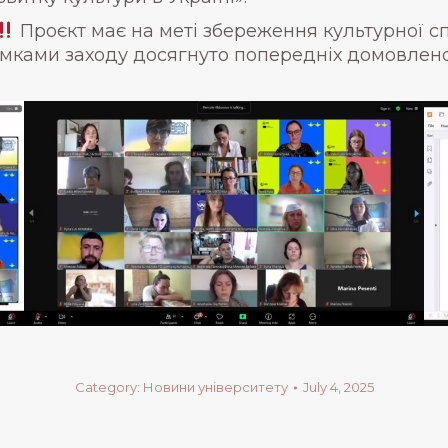
Проєкт має на меті збереження культурної сп
сумками заходу досягнуто попередніх домовлен
Category:
Новини університету
July 4, 2025