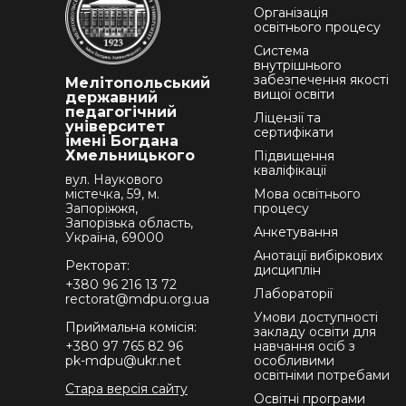
Організація
освітнього процесу
Система
внутрішнього
забезпечення якості
Мелітопольський
вищої освіти
державний
педагогічний
Ліцензії та
університет
сертифікати
імені Богдана
Хмельницького
Підвищення
кваліфікації
вул. Наукового
містечка, 59, м.
Мова освітнього
Запоріжжя,
процесу
Запорізька область,
Анкетування
Україна, 69000
Анотації вибіркових
Ректорат:
дисциплін
+380 96 216 13 72
Лабораторії
rectorat@mdpu.org.ua
Умови доступності
Приймальна комісія:
закладу освіти для
+380 97 765 82 96
навчання осіб з
pk-mdpu@ukr.net
особливими
освітніми потребами
Стара версія сайту
Освітні програми