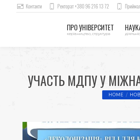
Контакти
Ректорат +380 96 216 13 72
Приймал
ПРО УНІВЕРСИТЕТ
НАУКА
керівництво, структура
діяльніс
УЧАСТЬ МДПУ У МІЖНА
You are here:
HOME
НОВ