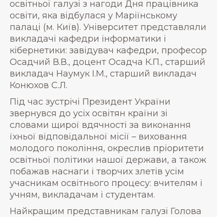
освітньої галузі з нагоди Дня працівника
освіти, яка відбулася у Маріїнському
палаці (м. Київ). Університет представляли
викладачі кафедри інформатики і
кібернетики: завідувач кафедри, професор
Осадчий В.В., доцент Осадча К.П., старший
викладач Наумук І.М., старший викладач
Конюхов С.Л.
Під час зустрічі Президент України
звернувся до усіх освітян країни зі
словами щирої вдячності за виконання
їхньої відповідальної місії – виховання
молодого покоління, окреслив пріоритети
освітньої політики нашої держави, а також
побажав наснаги і творчих злетів усім
учасникам освітнього процесу: вчителям і
учням, викладачам і студентам.
Найкращим представникам галузі Голова