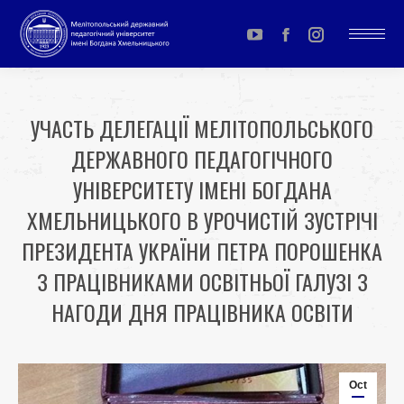
YouTube
Facebook
Instagram
page
page
page
opens
opens
opens
УЧАСТЬ ДЕЛЕГАЦІЇ МЕЛІТОПОЛЬСЬКОГО
in
in
in
ДЕРЖАВНОГО ПЕДАГОГІЧНОГО
new
new
new
window
window
window
УНІВЕРСИТЕТУ ІМЕНІ БОГДАНА
ХМЕЛЬНИЦЬКОГО В УРОЧИСТІЙ ЗУСТРІЧІ
ПРЕЗИДЕНТА УКРАЇНИ ПЕТРА ПОРОШЕНКА
З ПРАЦІВНИКАМИ ОСВІТНЬОЇ ГАЛУЗІ З
НАГОДИ ДНЯ ПРАЦІВНИКА ОСВІТИ
You are here:
Oct