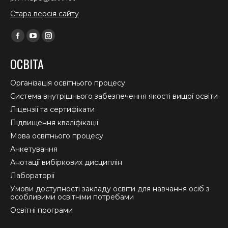
Стара версія сайту
Find us on:
Facebook
YouTube
Instagram
page
page
page
ОСВІТА
opens
opens
opens
in
in
in
Організація освітнього процесу
new
new
new
Система внутрішнього забезпечення якості вищої освіти
window
window
window
Ліцензії та сертифікати
Підвищення кваліфікації
Мова освітнього процесу
Анкетування
Анотації вибіркових дисциплін
Лабораторії
Умови доступності закладу освіти для навчання осіб з
особливими освітніми потребами
Освітні програми