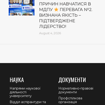
ПРИЧИН НАВЧАТИСЯ В
МДПУ
ПЕРЕВАГА №2.
ВИЗНАНА ЯКІСТЬ –
ПІДТВЕРДЖЕНЕ
ЛІДЕРСТВО!
August 4, 2026
НАУКА
ДОКУМЕНТИ
Напрями наукової
Нормативно-правові
діяльності
документи
університету
Профспілкова
Відділ аспірантури та
організація