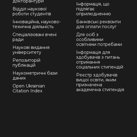
докторантури
Інформація, що
Відділ наукової
підлягає
роботи студентів
оприлюдненню
Інноваційна, науково-
Банківські реквізити
технічна діяльність
для оплати послуг
Спеціалізовані вчені
Для осіб з
ради
особливими
освітніми потребами
Наукові видання
університету
Інформація для
здобувачів з питань
Репозиторій
отримання
публікацій
соціальних стипендій
Наукометричні бази
Реєстр здобувачів
даних
вищої освіти, яким
призначена
Open Ukrainian
академічна стипендія
Citation Index