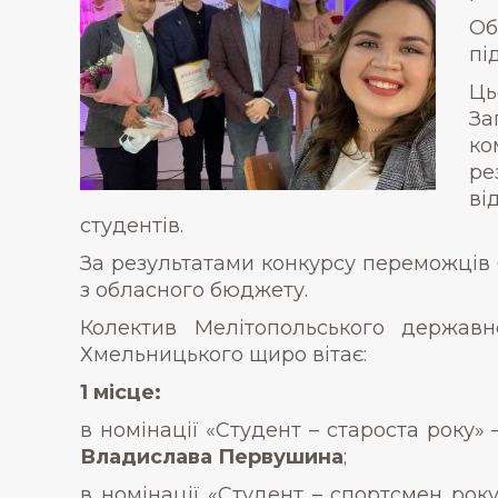
Об
пі
Ць
За
ко
ре
ві
студентів.
За результатами конкурсу переможців 
з обласного бюджету.
Колектив Мелітопольського державно
Хмельницького щиро вітає:
1 місце:
в номінації «Студент – староста року» –
Владислава Первушина
;
в номінації «Студент – спортсмен рок