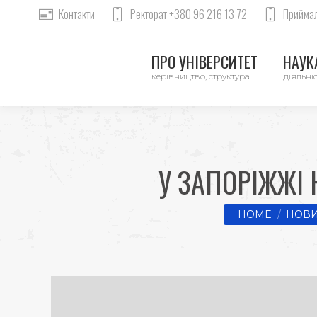
Контакти
Ректорат +380 96 216 13 72
Приймал
ПРО УНІВЕРСИТЕТ
НАУКА
керівництво, структура
діяльніс
У ЗАПОРІЖЖІ
You are here:
HOME
НОВИ