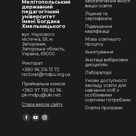
забезпечення якості
Мелітопольський
вищої освіти
державний
педагогічний
Ліцензії та
університет
сертифікати
імені Богдана
Хмельницького
Підвищення
кваліфікації
вул. Наукового
містечка, 59, м.
Мова освітнього
Запоріжжя,
процесу
Запорізька область,
Анкетування
Україна, 69000
Анотації вибіркових
Ректорат:
дисциплін
+380 96 216 13 72
Лабораторії
rectorat@mdpu.org.ua
Умови доступності
Приймальна комісія:
закладу освіти для
+380 97 765 82 96
навчання осіб з
pk-mdpu@ukr.net
особливими
освітніми потребами
Стара версія сайту
Освітні програми
Find us on:
Facebook
YouTube
Instagram
page
page
page