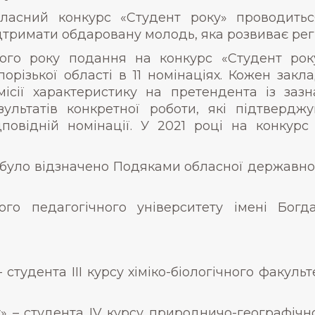
ласний конкурс «Студент року» проводить
дтримати обдаровану молодь, яка розвиває регіо
ого року подання на конкурс «Студент рок
порізької області в 11 номінаціях. Кожен зак
місії характеристику на претендента із заз
зультатів конкретної роботи, які підтвердж
дповідній номінації. У 2021 році на конкур
було відзначено Подяками обласної державної 
го педагогічного університету імені Богд
 студента ІІІ курсу хіміко-біологічного факульт
у» – студента IV курсу природничо-географічн