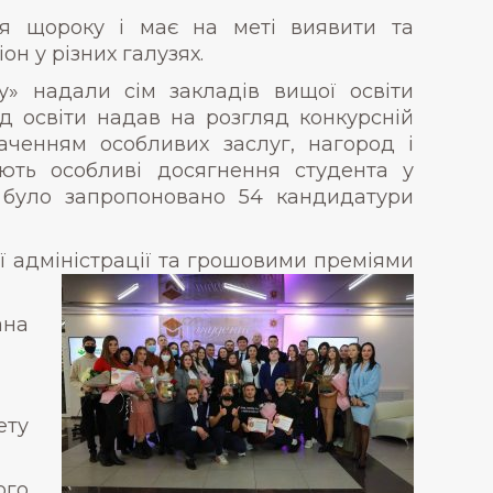
ся щороку і має на меті виявити та
н у різних галузях.
у» надали сім закладів вищої освіти
лад освіти надав на розгляд конкурсній
наченням особливих заслуг, нагород і
ують особливі досягнення студента у
с було запропоновано 54 кандидатури
адміністрації та
грошовими преміями
ана
ету
ого