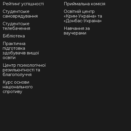
Рейтинг успішності
Приймальна комісія
Студентське
Освітній центр
самоврядування
«Крим-Україна» та
«Донбас-Україна»
Студентське
телебачення
Навчання за
ваучерами
Бібліотека
Практична
підготовка
здобувачів вищої
освіти
Центр психологічної
резильєнтності та
благополуччя
Курс основи
національного
спротиву