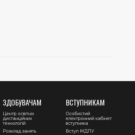
ЗДОБУВАЧАМ
ВСТУПНИКАМ
Центр освітніх
Особистий
дистанційних
електронний кабінет
технологій
вступника
Розклад занять
Вступ МДПУ