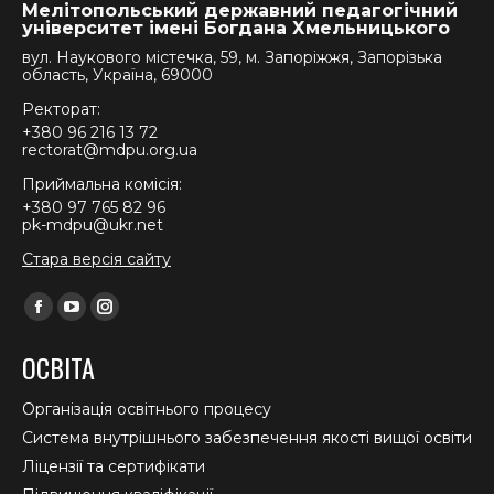
Мелітопольський державний педагогічний
університет імені Богдана Хмельницького
вул. Наукового містечка, 59, м. Запоріжжя, Запорізька
область, Україна, 69000
Ректорат:
+380 96 216 13 72
rectorat@mdpu.org.ua
Приймальна комісія:
+380 97 765 82 96
pk-mdpu@ukr.net
Стара версія сайту
Find us on:
Facebook
YouTube
Instagram
page
page
page
ОСВІТА
opens
opens
opens
in
in
in
Організація освітнього процесу
new
new
new
Система внутрішнього забезпечення якості вищої освіти
window
window
window
Ліцензії та сертифікати