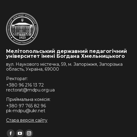
Мелітопольський державний педагогічний
університет імені Богдана Хмельницького
вул. Наукового містечка, 59, м. Запоріжжя, Запорізька
область, Україна, 69000
Ректорат:
+380 96 216 13 72
rectorat@mdpu.org.ua
Приймальна комісія:
+380 97 765 82 96
pk-mdpu@ukr.net
Стара версія сайту
Find us on:
Facebook
YouTube
Instagram