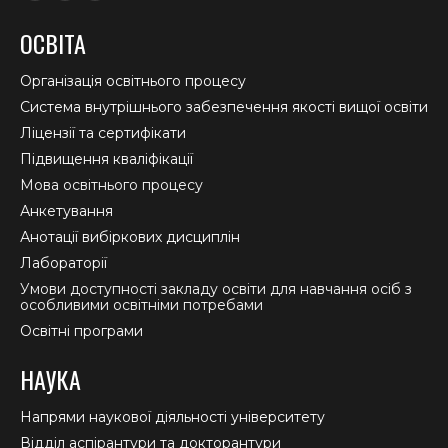
page
page
page
ОСВІТА
opens
opens
opens
in
in
in
Організація освітнього процесу
new
new
new
Система внутрішнього забезпечення якості вищої освіти
window
window
window
Ліцензії та сертифікати
Підвищення кваліфікації
Мова освітнього процесу
Анкетування
Анотації вибіркових дисциплін
Лабораторії
Умови доступності закладу освіти для навчання осіб з
особливими освітніми потребами
Освітні програми
НАУКА
Напрями наукової діяльності університету
Відділ аспірантури та докторантури