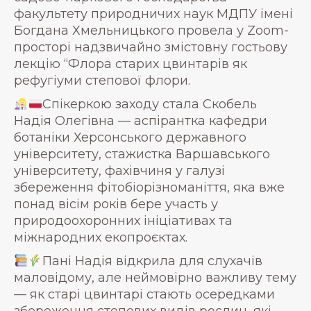
факультету природничих наук МДПУ імені
Богдана Хмельницького провела у Zoom-
просторі надзвичайно змістовну гостьову
лекцію “Флора старих цвинтарів як
рефугіуми степової флори.
Спікеркою заходу стала Скобель
Надія Олегівна — аспірантка кафедри
ботаніки Херсонського державного
університету, стажистка Варшавського
університету, фахівчиня у галузі
збереження фітобіорізноманіття, яка вже
понад вісім років бере участь у
природоохоронних ініціативах та
міжнародних екопроєктах.
Пані Надія відкрила для слухачів
маловідому, але неймовірно важливу тему
— як старі цвинтарі стають осередками