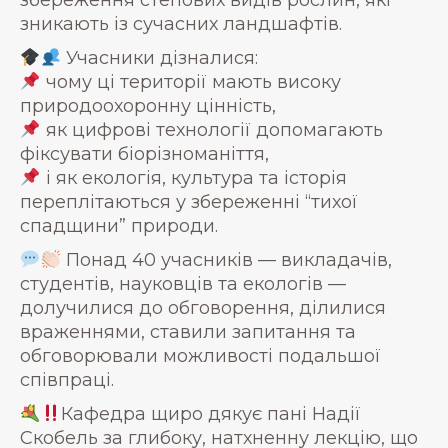
збереження степових видів рослин, які
зникають із сучасних ландшафтів.
Учасники дізналися:
чому ці території мають високу
природоохоронну цінність,
як цифрові технології допомагають
фіксувати біорізноманіття,
і як екологія, культура та історія
переплітаються у збереженні “тихої
спадщини” природи.
Понад 40 учасників — викладачів,
студентів, науковців та екологів —
долучилися до обговорення, ділилися
враженнями, ставили запитання та
обговорювали можливості подальшої
співпраці.
Кафедра щиро дякує пані Надії
Скобель за глибоку, натхненну лекцію, що