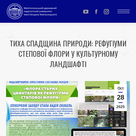
YouTube
Facebook
Instagram
page
page
page
opens
opens
opens
ТИХА СПАДЩИНА ПРИРОДИ: РЕФУГІУМИ
in
in
in
СТЕПОВОЇ ФЛОРИ У КУЛЬТУРНОМУ
new
new
new
window
window
window
ЛАНДШАФТІ
You are here:
Oct
28
2025