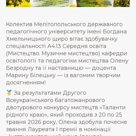
Колектив Мелітопольського державного
педагогічного університету імені Богдана
Хмельницького щиро вітає здобувачку
спеціальності А4.13 Середня освіта
(Мистецтво. Музичне мистецтво) кафедри
освітології та педагогіки мистецтва Олену
Безродну та її наставницю — доцента
Марину Білецьку — із вагомим творчим
досягненням!
За результатами Другого
Всеукраїнського багатожанрового
двотурового конкурсу мистецтв «Таланти
рідного краю», який проходив з 20 по 25
травня 2026 року, Олена здобула почесне
звання Лауреата І премії в номінації