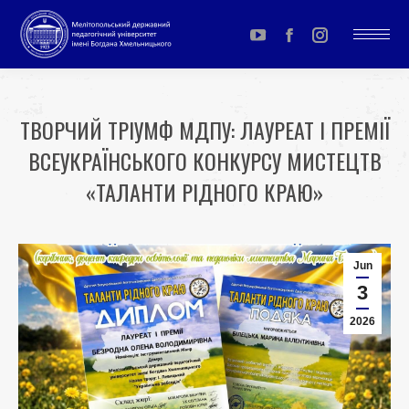
YouTube
Facebook
Instagram
page
page
page
opens
opens
opens
ТВОРЧИЙ ТРІУМФ МДПУ: ЛАУРЕАТ І ПРЕМІЇ
in
in
in
ВСЕУКРАЇНСЬКОГО КОНКУРСУ МИСТЕЦТВ
new
new
new
window
window
window
«ТАЛАНТИ РІДНОГО КРАЮ»
You are here:
Jun
3
2026