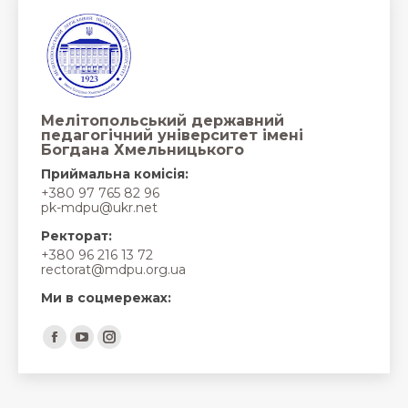
Мелітопольський державний
педагогічний університет імені
Богдана Хмельницького
Приймальна комісія:
+380 97 765 82 96
pk-mdpu@ukr.net
Ректорат:
+380 96 216 13 72
rectorat@mdpu.org.ua
Ми в соцмережах:
Find us on:
Facebook
YouTube
Instagram
page
page
page
opens
opens
opens