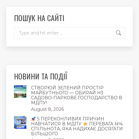
in
in
in
new
new
new
ПОШУК НА САЙТІ
window
window
window
Search:
НОВИНИ ТА ПОДІЇ
СТВОРЮЙ ЗЕЛЕНИЙ ПРОСТІР
МАЙБУТНЬОГО — ОБИРАЙ Н3
САДОВО-ПАРКОВЕ ГОСПОДАРСТВО В
МДПУ!
August 8, 2026
5 ПЕРЕКОНЛИВИХ ПРИЧИН
НАВЧАТИСЯ В МДПУ
ПЕРЕВАГА №4.
СПІЛЬНОТА, ЯКА НАДИХАЄ ДОСЯГАТИ
БІЛЬШОГО