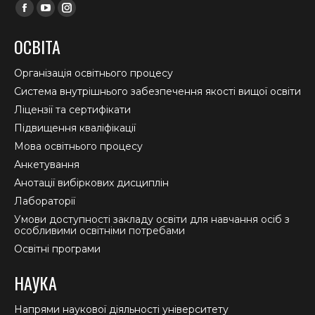
Find us on:
Facebook
YouTube
Instagram
page
page
page
ОСВІТА
opens
opens
opens
in
in
in
Організація освітнього процесу
new
new
new
Система внутрішнього забезпечення якості вищої освіти
window
window
window
Ліцензії та сертифікати
Підвищення кваліфікації
Мова освітнього процесу
Анкетування
Анотації вибіркових дисциплін
Лабораторії
Умови доступності закладу освіти для навчання осіб з
особливими освітніми потребами
Освітні програми
НАУКА
Напрями наукової діяльності університету