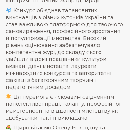
«Інструментальний жанр (домра)».
Конкурс об’єднав талановитих
виконавців з різних куточків України та
став важливою платформою для творчого
самовираження, професійного зростання
й популяризації мистецтва. Високий
рівень оцінювання забезпечувало
компетентне журі, до складу якого
увійшли відомі працівники культури,
визнані діячі мистецтв, лауреати
міжнародних конкурсів та авторитетні
фахівці з багаторічним творчим і
педагогічним досвідом.
Ця перемога є яскравим свідченням
наполегливої праці, таланту, професійної
майстерності та відданості мистецтву як
здобувачки, так і її викладача.
Щиро вітаємо Олену Безродну та