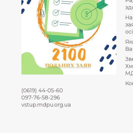
Ра
зд
На
за
осі
Як
Ва
Зв
Хм
МД
Ко
(0619) 44-05-60
097-76-58-296
vstup.mdpu.org.ua