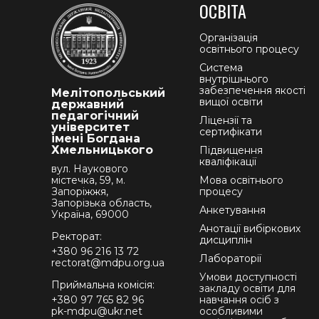
ОСВІТА
Організація
освітнього процесу
Система
внутрішнього
забезпечення якості
Мелітопольський
вищої освіти
державний
педагогічний
Ліцензії та
університет
сертифікати
імені Богдана
Хмельницького
Підвищення
кваліфікації
вул. Наукового
містечка, 59, м.
Мова освітнього
Запоріжжя,
процесу
Запорізька область,
Анкетування
Україна, 69000
Анотації вибіркових
Ректорат:
дисциплін
+380 96 216 13 72
Лабораторії
rectorat@mdpu.org.ua
Умови доступності
Приймальна комісія:
закладу освіти для
+380 97 765 82 96
навчання осіб з
pk-mdpu@ukr.net
особливими