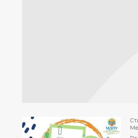
Ст
Ме