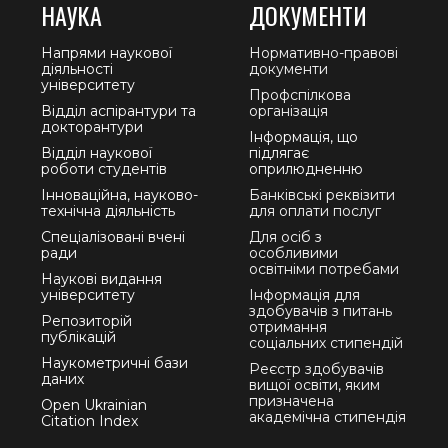
НАУКА
ДОКУМЕНТИ
Напрями наукової
Нормативно-правові
діяльності
документи
університету
Профспілкова
Відділ аспірантури та
організація
докторантури
Інформація, що
Відділ наукової
підлягає
роботи студентів
оприлюдненню
Інноваційна, науково-
Банківські реквізити
технічна діяльність
для оплати послуг
Спеціалізовані вчені
Для осіб з
ради
особливими
освітніми потребами
Наукові видання
університету
Інформація для
здобувачів з питань
Репозиторій
отримання
публікацій
соціальних стипендій
Наукометричні бази
Реєстр здобувачів
даних
вищої освіти, яким
призначена
Open Ukrainian
академічна стипендія
Citation Index