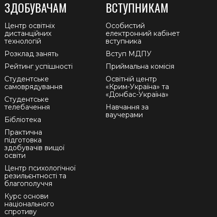
ЗДОБУВАЧАМ
ВСТУПНИКАМ
Центр освітніх
Особистий
дистанційних
електронний кабінет
технологій
вступника
Розклад занять
Вступ МДПУ
Рейтинг успішності
Приймальна комісія
Студентське
Освітній центр
самоврядування
«Крим-Україна» та
«Донбас-Україна»
Студентське
телебачення
Навчання за
ваучерами
Бібліотека
Практична
підготовка
здобувачів вищої
освіти
Центр психологічної
резильєнтності та
благополуччя
Курс основи
національного
спротиву