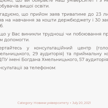
діємо, що ви обираєте наш університет і з н
обувачів вищої освіти.
гадуємо, що прийом заяв триватиме до 23 ли
яв на навчання за кошти держбюджету і 30 зая
б.
що у Вас виникли труднощі чи побоювання при
м допомогти.
ертайтесь у консультаційний центр (го
ельницького, 29 аудиторія) та приймальну ко
ПУ імені Богдана Хмельницького, 57 аудиторія
нсультації за телефоном:
Category:
Новини університету
July 20, 2021