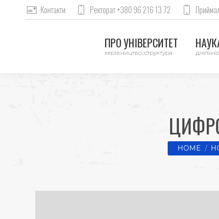
Контакти
Ректорат +380 96 216 13 72
Приймал
ПРО УНІВЕРСИТЕТ
НАУКА
керівництво, структура
діяльніс
ЦИФРО
You are her
HOME
Н