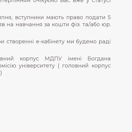
етерпінням очікуємо Вас вже у статусі
пня, вступники мають право подати 5
в на навчання за кошти фіз. та/або юр.
 створенні е-кабінету ми будемо раді
ловний корпус МДПУ імені Богдана
місію університету ( головний корпус
)