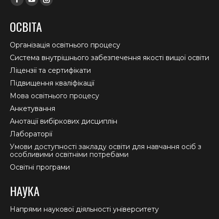
Facebook
YouTube
Instagram
page
page
page
ОСВІТА
opens
opens
opens
in
in
in
Організація освітнього процесу
new
new
new
Система внутрішнього забезпечення якості вищої освіти
window
window
window
Ліцензії та сертифікати
Підвищення кваліфікації
Мова освітнього процесу
Анкетування
Анотації вибіркових дисциплін
Лабораторії
Умови доступності закладу освіти для навчання осіб з
особливими освітніми потребами
Освітні програми
НАУКА
Напрями наукової діяльності університету