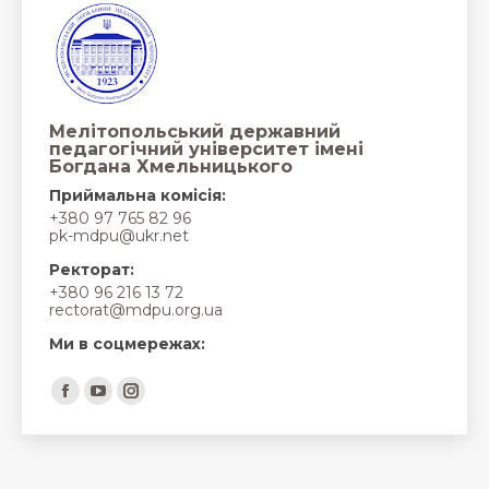
Мелітопольський державний
педагогічний університет імені
Богдана Хмельницького
Приймальна комісія:
+380 97 765 82 96
pk-mdpu@ukr.net
Ректорат:
+380 96 216 13 72
rectorat@mdpu.org.ua
Ми в соцмережах:
Find us on:
Facebook
YouTube
Instagram
page
page
page
opens
opens
opens
in
in
in