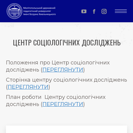
YouTube
Facebook
Instagram
page
page
page
opens
opens
opens
ЦЕНТР СОЦІОЛОГІЧНИХ ДОСЛІДЖЕНЬ
in
in
in
You are here:
new
new
new
window
window
window
Положення про Центр соціологічних
досліджень (
ПЕРЕГЛЯНУТИ
)
Сторінка центру соціологічних досліджень
(
ПЕРЕГЛЯНУТИ
)
План роботи Центру соціологічних
досліджень (
ПЕРЕГЛЯНУТИ
)