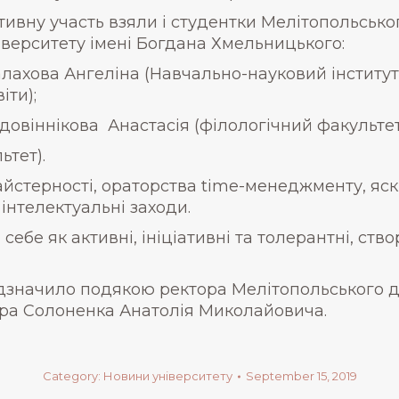
тивну участь взяли і студентки Мелітопольськ
іверситету імені Богдана Хмельницького:
лахова Ангеліна (Навчально-науковий інститут
іти);
довіннікова Анастасія (філологічний факультет
ьтет).
майстерності, ораторства time-менеджменту, яск
інтелектуальні заходи.
ебе як активні, ініціативні та толерантні, с
ідзначило подякою ректора Мелітопольського 
ора Солоненка Анатолія Миколайовича.
Category:
Новини університету
September 15, 2019