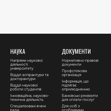
НАУКА
ДОКУМЕНТИ
Напрями наукової
Нормативно-правові
діяльності
документи
університету
Профспілкова
Відділ аспірантури та
організація
докторантури
Інформація, що
Відділ наукової
підлягає
роботи студентів
оприлюдненню
Інноваційна, науково-
Банківські реквізити
технічна діяльність
для оплати послуг
Спеціалізовані вчені
Для осіб з
ради
особливими