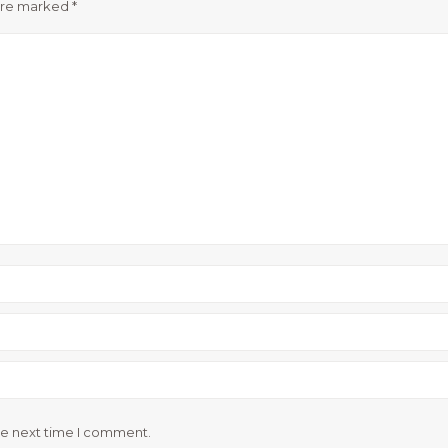
 are marked
*
he next time I comment.