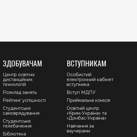
ЗДОБУВАЧАМ
ВСТУПНИКАМ
Центр освітніх
Особистий
дистанційних
електронний кабінет
технологій
вступника
Розклад занять
Вступ МДПУ
Рейтинг успішності
Приймальна комісія
Студентське
Освітній центр
самоврядування
«Крим-Україна» та
«Донбас-Україна»
Студентське
телебачення
Навчання за
ваучерами
Бібліотека