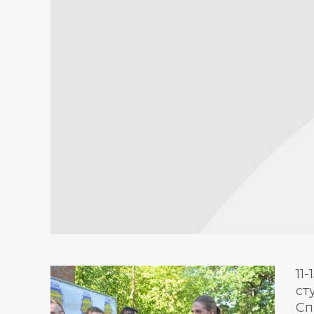
11
ст
Сп