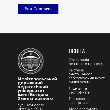
Post Comment
ОСВІТА
Організація
освітнього процесу
Система
внутрішнього
забезпечення якості
Мелітопольський
вищої освіти
державний
педагогічний
Ліцензії та
університет
сертифікати
імені Богдана
Хмельницького
Підвищення
кваліфікації
вул. Наукового
містечка, 59, м.
Мова освітнього