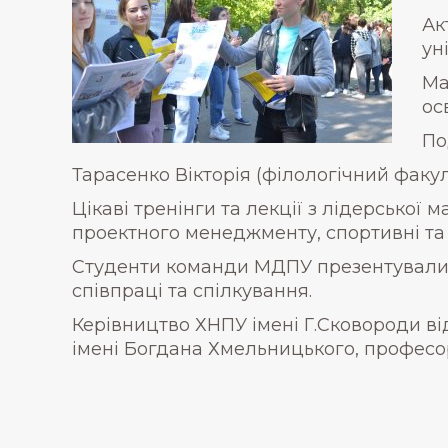
Ак
ун
Ма
осв
По
Тарасенко Вікторія (філологічний факул
Цікаві тренінги та лекції з лідерської 
проектного менеджменту, спортивні та 
Студенти команди МДПУ презентували с
співпраці та спілкування.
Керівництво ХНПУ імені Г.Сковороди в
імені Богдана Хмельницького, профес