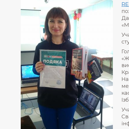
RE
по
Да
«М
Уч
ст
Го
«Ж
ви
Кр
На
ме
ка
Із
Уч
Св
ін