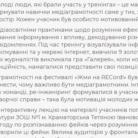
лоді люди, які брали участь у тренінгах – це 
рмувати навички медіаграмотності саме у тих,
остір. Кожен учасник був особисто мотивований
діаосвітніми практиками щодо розуміння ефек
ання інформування і впливу, декодування різн
повідомленнях. Під час тренінгу візуалізували 
лкуванні та у мережі Інтернет, вивчили 9 золо
іх журналістів викликала гра «Галерея», коли 
нційність, намагалися представити свої позиції 
грамотності на фестивалі «Жми на RECord!» був
ести, чому важливо бути медіаграмотними. Інт
 у команді, ре-інжиніринг формувалися в учасн
ворчої справи – така була мотивація молодих ж
нтерактивну лекцію на матеріалі учасників по
тури ЗОШ №1 м. Краматорська Тетяною Івановою.
игоду по розпізнаванню фейків через розуміння
створили ці фейки. Велика аудиторія у фронталь