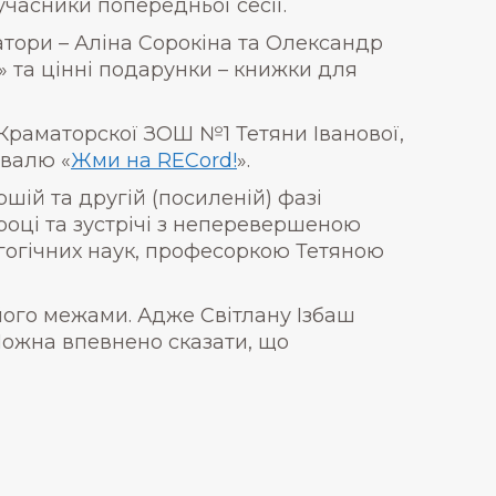
учасники попередньої сесії.
атори – Аліна Сорокіна та Олександр
та цінні подарунки – книжки для
Краматорскої ЗОШ №1 Тетяни Іванової,
ивалю «
Жми на RECord!
».
ій та другій (посиленій) фазі
8 році та зустрічі з неперевершеною
гогічних наук, професоркою Тетяною
 його межами. Адже Світлану Ізбаш
 Можна впевнено сказати, що