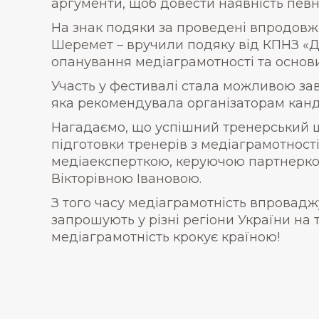
аргументи, щоб довести наявність певно
На знак подяки за проведені впродовж 
Шеремет – вручили подяку від КПНЗ «Д
опанування медіаграмотності та основ
Участь у фестивалі стала можливою за
яка рекомендувала організаторам канд
Нагадаємо, що успішний тренерський шл
підготовки тренерів з медіаграмотності 
медіаексперткою, керуючою партнеркою
Вікторівною Івановою.
З того часу медіаграмотність впроваджу
запрошують у різні регіони України на 
медіаграмотність крокує країною!