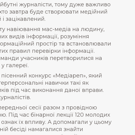
майбутні журналісти, тому дуже важливо
 хто завтра буде створювати медійний
 і зацікавлений.
ту навіювання мас-медіа на людину,
их видів інформації, розуміння
інформаційний простір та встановлювали
тих правил перевірки інформації.
команди учасників перетворилися на
у галереї.
 пісенний конкурс «Медіареп», який
ерперсональні навички такі як
иків під час виконання даної вправи.
урналістів.
передньої сесії разом з провідною
 Під час бінарної лекції 120 молодих
 ознак їх впливу. А допомагали у цьому
ній бесіді намагалися знайти