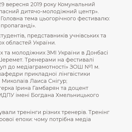
о 29 вересня 2019 року Комунальний
ласний дитячо-молодіжний центр».
 Головна тема цьогорічного фестивалю:
 пропаганді».
студентів, представників учнівських та
ох областей України.
х та молодіжних ЗМІ України в Донбасі
Шеремет. Тренерами на фестивалі
туп до медіаграмотності» ЗОШ №1 м.
кафедри прикладної лінгвістики
 Миколаїв Лаиса Снігур;
герка Ірина Гамбарян та доцент
 МДПУ імені Богдана Хмельницького
али тренінги різних тренерів. Тренінг
ової епохи: чому потрібна медіа