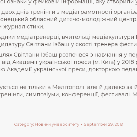
ї ознаки у фейковій інформації, яку створили 
двох днів тренінги з медіаграмотності організ
онецький обласний дитячо-молодіжний центр» 
и журналістики.
вдяки медіатренерці, вчительці медіакультури 
идатуру Світлани Ізбаш у якості тренера фест
ях Світлани Ізбаш розпочвся з навчання у перш
від Академії української преси (м. Київ) у 201
 Академії української преси, докторкою педа
ється не тільки в Мелітополі, але й далеко за
тренінги, симпозіуми, конференції, фестивалі.
Category:
Новини університету
September 29, 2019