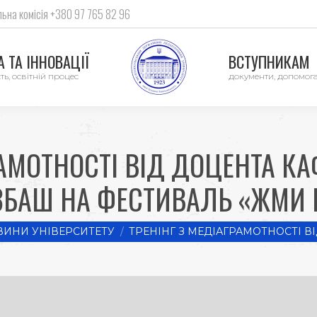
ьна комісія +380 97 765 82 96
 ТА ІННОВАЦІЇ
ВСТУПНИКАМ
ть, освітній процес
документи, допомог
РАМОТНОСТІ ВІД ДОЦЕНТА К
ЗБАШ НА ФЕСТИВАЛЬ «ЖМИ 
ИНИ УНІВЕРСИТЕТУ
ТРЕНІНГ З МЕДІАГРАМОТНОСТІ В