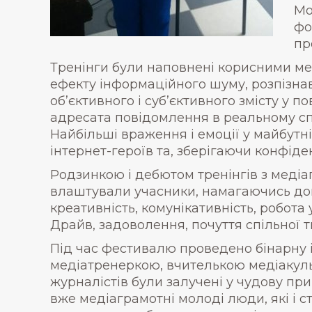
Мо
фо
пр
Тренінги були наповнені корисними ме
ефекту інформаційного шуму, розпізнав
об’єктивного і суб’єктивного змісту у 
адресата повідомлення в реальному спі
Найбільші враження і емоції у майбутн
інтернет-героїв та, зберігаючи конфіде
Родзинкою і дебютом тренінгів з медіа
влаштували учасники, намагаючись дон
креативність, комунікативність, робота
Драйв, задоволення, почуття спільної т
Під час фестивалю проведено бінарну і
медіатренеркою, вчителькою медіакуль
журналістів були залучені у чудову пр
вже медіаграмотні молоді люди, які і 