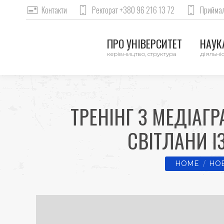
Контакти
Ректорат +380 96 216 13 72
Приймал
ПРО УНІВЕРСИТЕТ
НАУКА
керівництво, структура
діяльніс
ТРЕНІНГ З МЕДІАГ
СВІТЛАНИ І
You are here:
HOME
НОВ