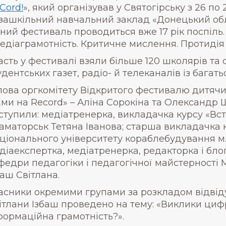
Cord!
», який організував у Святогірську з 26 п
зашкільний навчальний заклад «Донецький об
ний фестиваль проводиться вже 17 рік поспіль.
едіаграмотність. Критичне мислення. Протидія
асть у фестивалі взяли більше 120 школярів та 
удентських газет, радіо- й телеканалів із багать
лова оргкомітету Відкритого фестивалю дитячи
ми на Record» – Аліна Сорокіна та Олександр 
ступили: медіатренерка, викладачка курсу «Вс
аматорськ Тетяна Іванова; старша викладачка 
ціонального університету кораблебудування м.
діаекспертка, медіатренерка, редакторка і бло
федри педагогіки і педагогічної майстерності
баш Світлана.
асники окремими групами за розкладом відвідув
ітлани Ізбаш проведено на тему: «Виклики цифр
формаційна грамотність?».