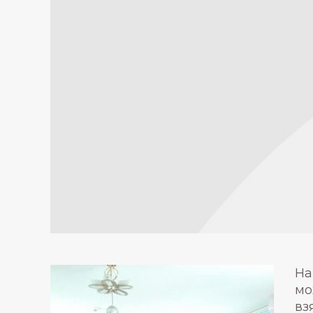
На
мо
вз