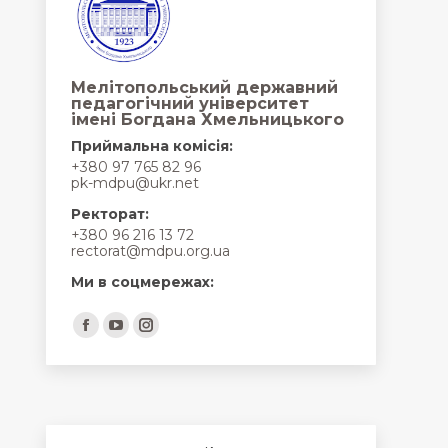
Мелітопольський державний
педагогічний університет
імені Богдана Хмельницького
Приймальна комісія:
+380 97 765 82 96
pk-mdpu@ukr.net
Ректорат:
+380 96 216 13 72
rectorat@mdpu.org.ua
Ми в соцмережах:
Find us on:
Facebook
YouTube
Instagram
page
page
page
opens
opens
opens
in
in
in
new
new
new