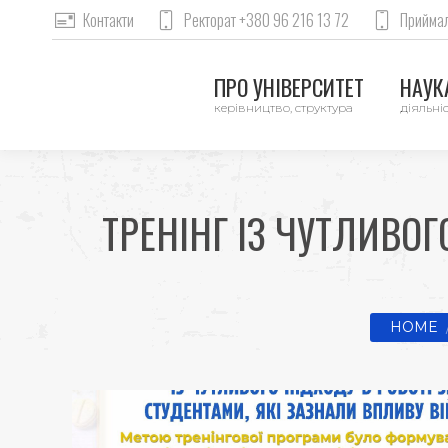
Контакти
Ректорат +380 96 216 13 72
Приймал
ПРО УНІВЕРСИТЕТ
НАУКА
керівництво, структура
діяльніс
ТРЕНІНГ ІЗ ЧУТЛИВОГ
You are 
HOME