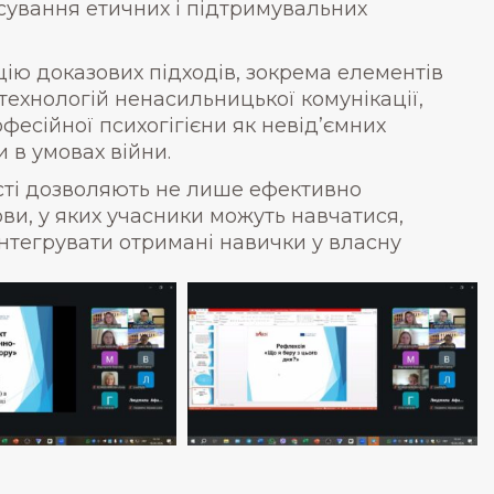
сування етичних і підтримувальних
цію доказових підходів, зокрема елементів
технологій ненасильницької комунікації,
фесійної психогігієни як невід’ємних
и в умовах війни.
ості дозволяють не лише ефективно
ви, у яких учасники можуть навчатися,
інтегрувати отримані навички у власну