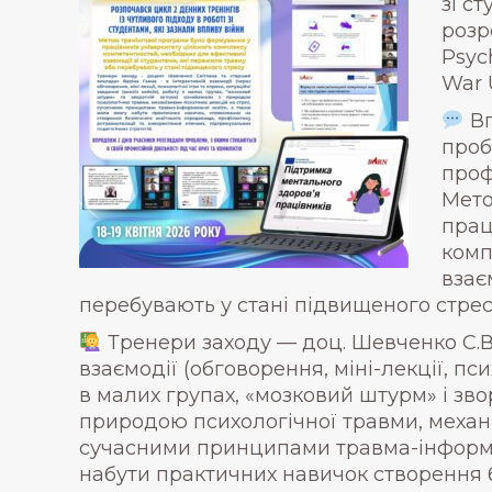
зі с
розр
Psych
War 
Вп
проб
проф
Мето
прац
комп
взає
перебувають у стані підвищеного стрес
Тренери заходу — доц. Шевченко С.В. 
взаємодії (обговорення, міні-лекції, пси
в малих групах, «мозковий штурм» і зво
природою психологічної травми, механі
сучасними принципами травма-інформо
набути практичних навичок створення 