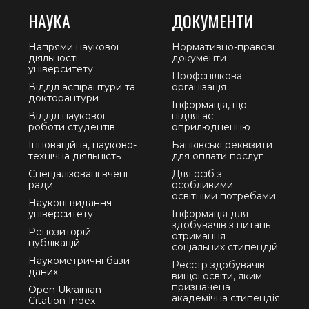
НАУКА
ДОКУМЕНТИ
Напрями наукової
Нормативно-правові
діяльності
документи
університету
Профспілкова
Відділ аспірантури та
організація
докторантури
Інформація, що
Відділ наукової
підлягає
роботи студентів
оприлюдненню
Інноваційна, науково-
Банківські реквізити
технічна діяльність
для оплати послуг
Спеціалізовані вчені
Для осіб з
ради
особливими
освітніми потребами
Наукові видання
університету
Інформація для
здобувачів з питань
Репозиторій
отримання
публікацій
соціальних стипендій
Наукометричні бази
Реєстр здобувачів
даних
вищої освіти, яким
призначена
Open Ukrainian
академічна стипендія
Citation Index