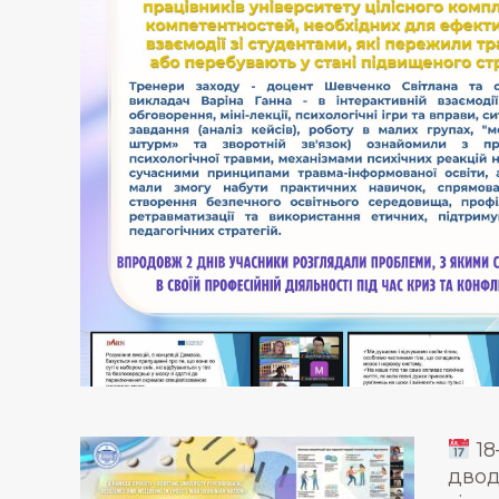
18
двод