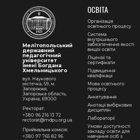
ОСВІТА
Організація
освітнього процесу
Система
внутрішнього
забезпечення якості
Мелітопольський
вищої освіти
державний
педагогічний
Ліцензії та
університет
сертифікати
імені Богдана
Хмельницького
Підвищення
кваліфікації
вул. Наукового
містечка, 59, м.
Мова освітнього
Запоріжжя,
процесу
Запорізька область,
Анкетування
Україна, 69000
Анотації вибіркових
Ректорат:
дисциплін
+380 96 216 13 72
Лабораторії
rectorat@mdpu.org.ua
Умови доступності
Приймальна комісія:
закладу освіти для
+380 97 765 82 96
навчання осіб з