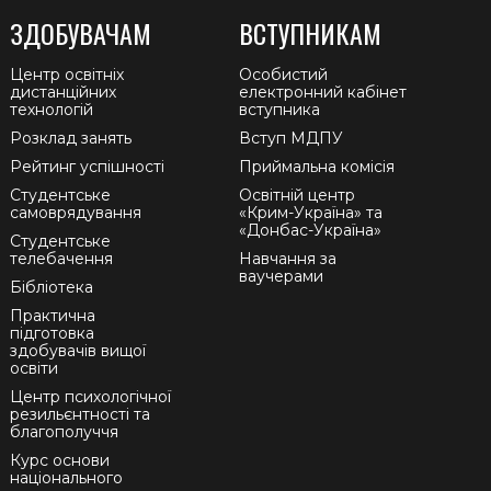
ЗДОБУВАЧАМ
ВСТУПНИКАМ
Центр освітніх
Особистий
дистанційних
електронний кабінет
технологій
вступника
Розклад занять
Вступ МДПУ
Рейтинг успішності
Приймальна комісія
Студентське
Освітній центр
самоврядування
«Крим-Україна» та
«Донбас-Україна»
Студентське
телебачення
Навчання за
ваучерами
Бібліотека
Практична
підготовка
здобувачів вищої
освіти
Центр психологічної
резильєнтності та
благополуччя
Курс основи
національного