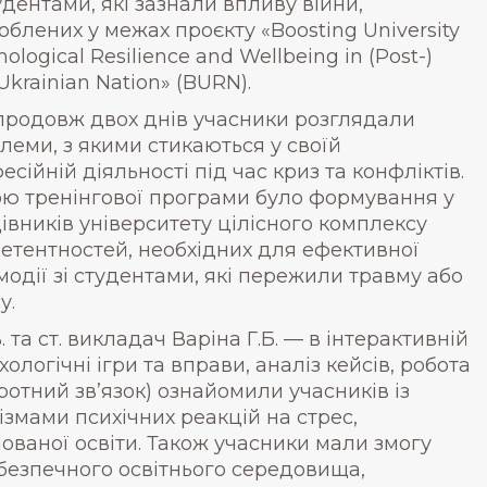
тудентами, які зазнали впливу війни,
облених у межах проєкту «Boosting University
ological Resilience and Wellbeing in (Post-)
Ukrainian Nation» (BURN).
родовж двох днів учасники розглядали
леми, з якими стикаються у своїй
есійній діяльності під час криз та конфліктів.
ю тренінгової програми було формування у
івників університету цілісного комплексу
етентностей, необхідних для ефективної
модії зі студентами, які пережили травму або
у.
та ст. викладач Варіна Г.Б. — в інтерактивній
хологічні ігри та вправи, аналіз кейсів, робота
ротний зв’язок) ознайомили учасників із
змами психічних реакцій на стрес,
ваної освіти. Також учасники мали змогу
безпечного освітнього середовища,