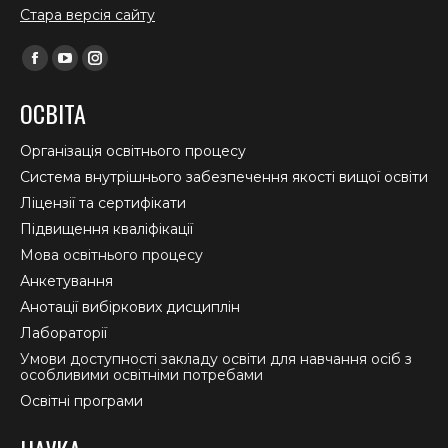
Стара версія сайту
Find us on:
Facebook
YouTube
Instagram
page
page
page
ОСВІТА
opens
opens
opens
in
in
in
Організація освітнього процесу
new
new
new
Система внутрішнього забезпечення якості вищої освіти
window
window
window
Ліцензії та сертифікати
Підвищення кваліфікації
Мова освітнього процесу
Анкетування
Анотації вибіркових дисциплін
Лабораторії
Умови доступності закладу освіти для навчання осіб з
особливими освітніми потребами
Освітні програми