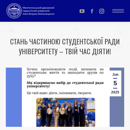
YouTube
Facebook
Instagram
page
page
page
opens
opens
opens
CТАНЬ ЧАСТИНОЮ СТУДЕНТСЬКОЇ РАДИ
in
in
in
УНІВЕРСИТЕТУ – ТВІЙ ЧАС ДІЯТИ!
new
new
new
window
window
window
You are here:
Jun
5
2025