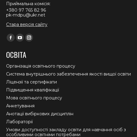
Приймальна комісія:
+380 97 765 82 96
pk-mdpu@ukr.net
Стара версія сайту
Find us on:
Facebook
YouTube
Instagram
page
page
page
ОСВІТА
opens
opens
opens
in
in
in
Організація освітнього процесу
new
new
new
Система внутрішнього забезпечення якості вищої освіти
window
window
window
Ліцензії та сертифікати
Підвищення кваліфікації
Мова освітнього процесу
Анкетування
Анотації вибіркових дисциплін
Лабораторії
Умови доступності закладу освіти для навчання осіб з
особливими освітніми потребами