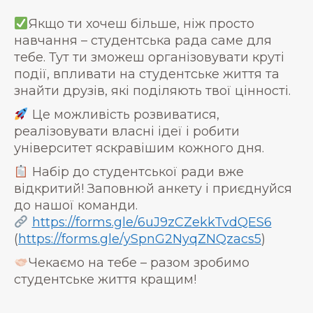
Якщо ти хочеш більше, ніж просто
навчання – студентська рада саме для
тебе. Тут ти зможеш організовувати круті
події, впливати на студентське життя та
знайти друзів, які поділяють твої цінності.
Це можливість розвиватися,
реалізовувати власні ідеї і робити
університет яскравішим кожного дня.
Набір до студентської ради вже
відкритий! Заповнюй анкету і приєднуйся
до нашої команди.
https://forms.gle/6uJ9zCZekkTvdQES6
(
https://forms.gle/ySpnG2NyqZNQzacs5
)
Чекаємо на тебе – разом зробимо
студентське життя кращим!