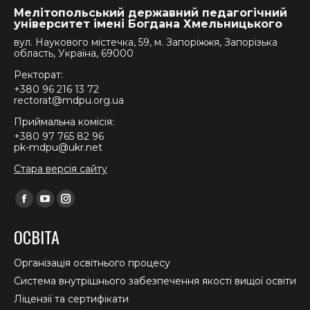
Мелітопольський державний педагогічний
університет імені Богдана Хмельницького
вул. Наукового містечка, 59, м. Запоріжжя, Запорізька
область, Україна, 69000
Ректорат:
+380 96 216 13 72
rectorat@mdpu.org.ua
Приймальна комісія:
+380 97 765 82 96
pk-mdpu@ukr.net
Стара версія сайту
Find us on:
Facebook
YouTube
Instagram
page
page
page
ОСВІТА
opens
opens
opens
in
in
in
Організація освітнього процесу
new
new
new
Система внутрішнього забезпечення якості вищої освіти
window
window
window
Ліцензії та сертифікати