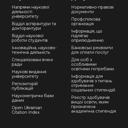
Напрями наукової
Нормативно-правові
діяльності
документи
університету
Профспілкова
Відділ аспірантури та
організація
докторантури
Інформація, що
Відділ наукової
підлягає
роботи студентів
оприлюдненню
Інноваційна, науково-
Банківські реквізити
технічна діяльність
для оплати послуг
Спеціалізовані вчені
Для осіб з
ради
особливими
освітніми потребами
Наукові видання
університету
Інформація для
здобувачів з питань
Репозиторій
отримання
публікацій
соціальних стипендій
Наукометричні бази
Реєстр здобувачів
даних
вищої освіти, яким
призначена
Open Ukrainian
академічна стипендія
Citation Index