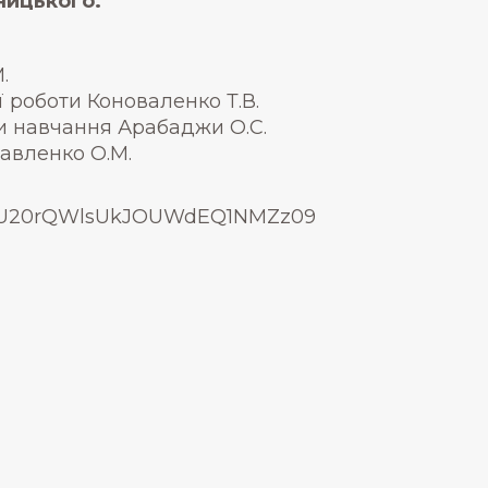
ницького.
.
ої роботи Коноваленко Т.В.
ми навчання Арабаджи О.С.
Павленко О.М.
R1NyU20rQWlsUkJOUWdEQ1NMZz09