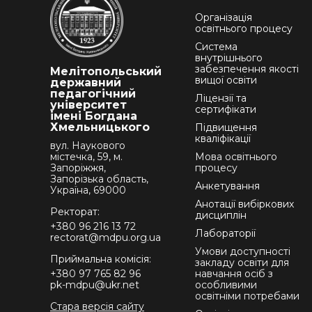
Організація
освітнього процесу
Система
внутрішнього
забезпечення якості
Мелітопольський
вищої освіти
державний
педагогічний
Ліцензії та
університет
сертифікати
імені Богдана
Хмельницького
Підвищення
кваліфікації
вул. Наукового
містечка, 59, м.
Мова освітнього
Запоріжжя,
процесу
Запорізька область,
Анкетування
Україна, 69000
Анотації вибіркових
Ректорат:
дисциплін
+380 96 216 13 72
Лабораторії
rectorat@mdpu.org.ua
Умови доступності
Приймальна комісія:
закладу освіти для
+380 97 765 82 96
навчання осіб з
pk-mdpu@ukr.net
особливими
освітніми потребами
Стара версія сайту