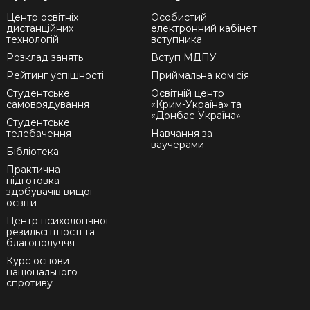
Центр освітніх
Особистий
дистанційних
електронний кабінет
технологій
вступника
Розклад занять
Вступ МДПУ
Рейтинг успішності
Приймальна комісія
Студентське
Освітній центр
самоврядування
«Крим-Україна» та
«Донбас-Україна»
Студентське
телебачення
Навчання за
ваучерами
Бібліотека
Практична
підготовка
здобувачів вищої
освіти
Центр психологічної
резильєнтності та
благополуччя
Курс основи
національного
спротиву