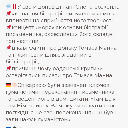
У своїй доповіді пані Олена розкрила:
як знання біографії письменника може
впливати на сприйняття його творчості;
концепт «моря» як основи біографії
письменника, окресливши його складні
три частини;
цікаві факти про доньку Томаса Манна
та її життєвий шлях, згаданий в
бібліографії;
причини, чому радянські критики
остерігались писати про Томаса Манна.
Спікеркою були зазначені ключові
гуманістичні переконання письменника
танаведені його відомі цитати: «Там де я –
там Німеччина». «Я можу змінювати свої
погляди, а не свої переконання». «Я був і
залишаюсь гуманістом».