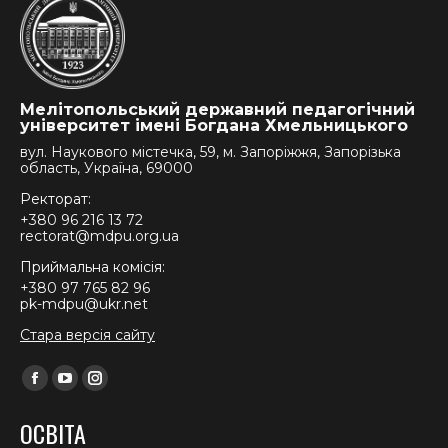
Мелітопольський державний педагогічний
університет імені Богдана Хмельницького
вул. Наукового містечка, 59, м. Запоріжжя, Запорізька
область, Україна, 69000
Ректорат:
+380 96 216 13 72
rectorat@mdpu.org.ua
Приймальна комісія:
+380 97 765 82 96
pk-mdpu@ukr.net
Стара версія сайту
Find us on:
Facebook
YouTube
Instagram
page
page
page
ОСВІТА
opens
opens
opens