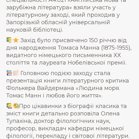
спеціальності А4.021 «Англійська мова та
зарубіжна література» взяли участь у
літературному заході, який проходив у
Запорізькій обласній універсальній
науковій бібліотеці.
Захід було присвячено 150 річчю від
дня народження Томаса Манна (1875-1955),
видатного німецького письменника ХХ
століття та лауреата Нобелівської премії.
Головною подією заходу стала
презентація книги літературного критика
Фолькера Вайдермана «Людина моря.
Томас Манн і любов його життя».
Про цікавинки з біографії класика та
зміст книги детально розповіла Олена
Тупахіна, доктор філологічних наук,
професор, викладач кафедри німецької
філології, перекладу і світової літератури.