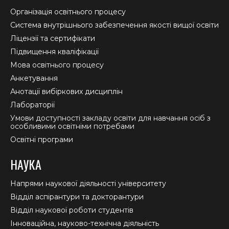
in
in
in
Організація освітнього процесу
new
new
new
Система внутрішнього забезпечення якості вищої освіти
window
window
window
Ліцензії та сертифікати
Підвищення кваліфікації
Мова освітнього процесу
Анкетування
Анотації вибіркових дисциплін
Лабораторії
Умови доступності закладу освіти для навчання осіб з
особливими освітніми потребами
Освітні програми
НАУКА
Напрями наукової діяльності університету
Відділ аспірантури та докторантури
Відділ наукової роботи студентів
Інноваційна, науково-технічна діяльність