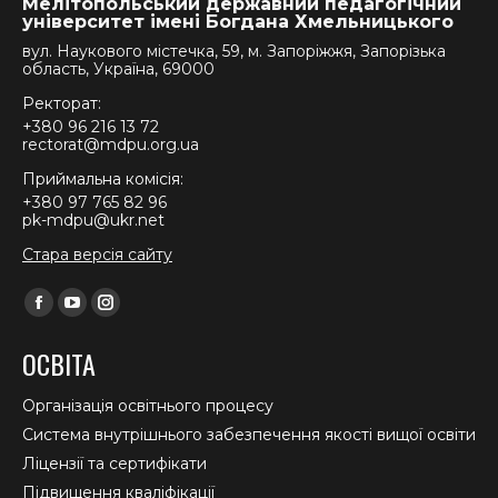
Мелітопольський державний педагогічний
університет імені Богдана Хмельницького
вул. Наукового містечка, 59, м. Запоріжжя, Запорізька
область, Україна, 69000
Ректорат:
+380 96 216 13 72
rectorat@mdpu.org.ua
Приймальна комісія:
+380 97 765 82 96
pk-mdpu@ukr.net
Стара версія сайту
Find us on:
Facebook
YouTube
Instagram
page
page
page
ОСВІТА
opens
opens
opens
in
in
in
Організація освітнього процесу
new
new
new
Система внутрішнього забезпечення якості вищої освіти
window
window
window
Ліцензії та сертифікати
Підвищення кваліфікації