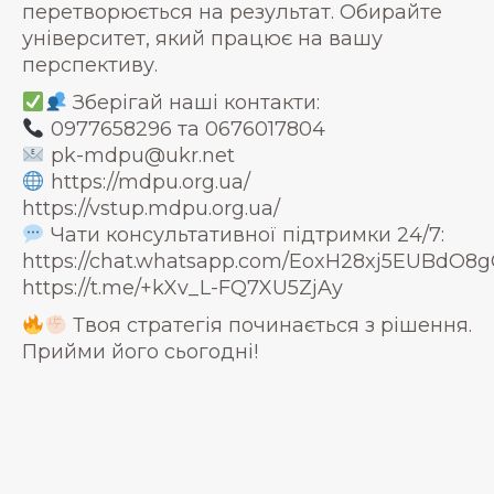
перетворюється на результат. Обирайте
університет, який працює на вашу
перспективу.
Зберігай наші контакти:
0977658296 та 0676017804
pk-mdpu@ukr.net
https://mdpu.org.ua/
https://vstup.mdpu.org.ua/
Чати консультативної підтримки 24/7:
https://chat.whatsapp.com/EoxH28xj5EUBdO
https://t.me/+kXv_L-FQ7XU5ZjAy
Твоя стратегія починається з рішення.
Прийми його сьогодні!