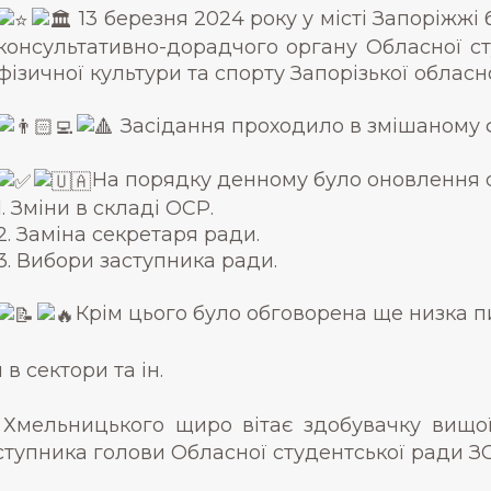
13 березня 2024 року у місті Запоріжж
консультативно-дорадчого органу Обласної ст
фізичної культури та спорту Запорізької обласн
Засідання проходило в змішаному 
На порядку денному було оновлення с
1. Зміни в складі ОСР.
2. Заміна секретаря ради.
3. Вибори заступника ради.
Крім цього було обговорена ще низка п
 сектори та ін.
ельницького щиро вітає здобувачку вищої о
ступника голови Обласної студентської ради З