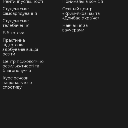
Рейтинг успішності
Приймальна комісія
Студентське
Освітній центр
самоврядування
«Крим-Україна» та
«Донбас-Україна»
Студентське
телебачення
Навчання за
ваучерами
Бібліотека
Практична
підготовка
здобувачів вищої
освіти
Центр психологічної
резильєнтності та
благополуччя
Курс основи
національного
спротиву