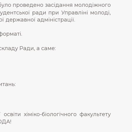
і було проведено засідання молодіжного
удентської ради при Управліні молоді,
ої державної адміністрації.
форматі.
кладу Ради, а саме:
итань:
світи хіміко-біологічного факультету
ОДА!