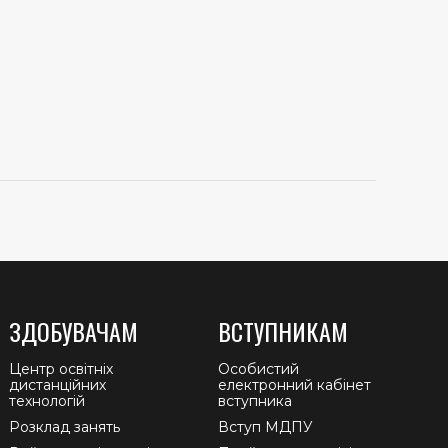
ЗДОБУВАЧАМ
ВСТУПНИКАМ
Центр освітніх
Особистий
дистанційних
електронний кабінет
технологій
вступника
Розклад занять
Вступ МДПУ