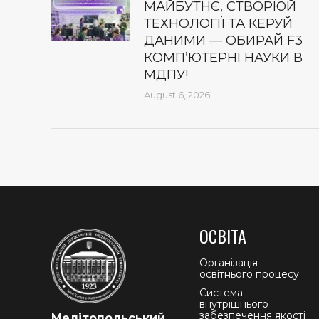
МАЙБУТНЄ, СТВОРЮЙ
ТЕХНОЛОГІЇ ТА КЕРУЙ
ДАНИМИ — ОБИРАЙ F3
КОМП’ЮТЕРНІ НАУКИ В
МДПУ!
August 6, 2026
ОСВІТА
Організація
освітнього процесу
Система
внутрішнього
забезпечення якості
Мелітопольський