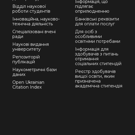
Інформація, що
Відділ наукової
підлягає
роботи студентів
оприлюдненню
Інноваційна, науково-
Банківські реквізити
технічна діяльність
для оплати послуг
Спеціалізовані вчені
Для осіб з
ради
особливими
освітніми потребами
Наукові видання
університету
Інформація для
здобувачів з питань
Репозиторій
отримання
публікацій
соціальних стипендій
Наукометричні бази
Реєстр здобувачів
даних
вищої освіти, яким
призначена
Open Ukrainian
академічна стипендія
Citation Index