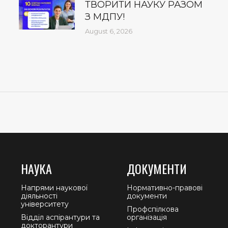
ТВОРИТИ НАУКУ РАЗОМ
З МДПУ!
August 6, 2026
НАУКА
ДОКУМЕНТИ
Напрями наукової
Нормативно-правові
діяльності
документи
університету
Профспілкова
Відділ аспірантури та
організація
докторантури