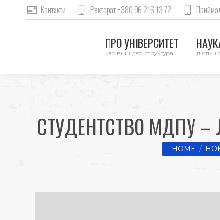
Контакти
Ректорат +380 96 216 13 72
Приймал
ПРО УНІВЕРСИТЕТ
НАУКА
керівництво, структура
діяльніс
СТУДЕНТСТВО МДПУ – 
You are here:
HOME
НО