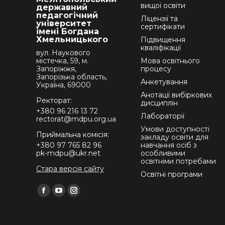
вищої освіти
державний
педагогічний
Ліцензії та
університет
сертифікати
імені Богдана
Хмельницького
Підвищення
кваліфікації
вул. Наукового
містечка, 59, м.
Мова освітнього
Запоріжжя,
процесу
Запорізька область,
Анкетування
Україна, 69000
Анотації вибіркових
Ректорат:
дисциплін
+380 96 216 13 72
Лабораторії
rectorat@mdpu.org.ua
Умови доступності
Приймальна комісія:
закладу освіти для
+380 97 765 82 96
навчання осіб з
pk-mdpu@ukr.net
особливими
освітніми потребами
Стара версія сайту
Освітні програми
Find us on:
Facebook
YouTube
Instagram
page
page
page
opens
opens
opens