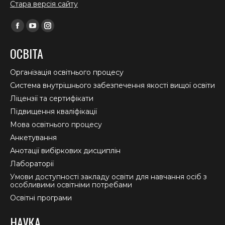
Стара версія сайту
Find us on:
Facebook
YouTube
Instagram
page
page
page
ОСВІТА
opens
opens
opens
in
in
in
Організація освітнього процесу
new
new
new
Система внутрішнього забезпечення якості вищої освіти
window
window
window
Ліцензії та сертифікати
Підвищення кваліфікації
Мова освітнього процесу
Анкетування
Анотації вибіркових дисциплін
Лабораторії
Умови доступності закладу освіти для навчання осіб з
особливими освітніми потребами
Освітні програми
НАУКА