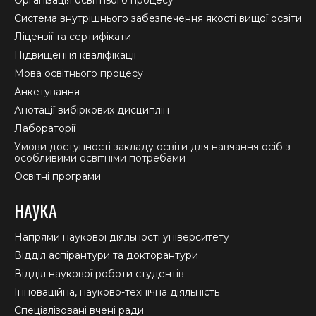
Організація освітнього процесу
new
new
new
Система внутрішнього забезпечення якості вищої освіти
window
window
window
Ліцензії та сертифікати
Підвищення кваліфікації
Мова освітнього процесу
Анкетування
Анотації вибіркових дисциплін
Лабораторії
Умови доступності закладу освіти для навчання осіб з
особливими освітніми потребами
Освітні програми
НАУКА
Напрями наукової діяльності університету
Відділ аспірантури та докторантури
Відділ наукової роботи студентів
Інноваційна, науково-технічна діяльність
Спеціалізовані вчені ради