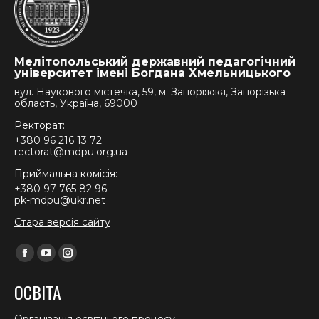
Мелітопольський державний педагогічний
університет імені Богдана Хмельницького
вул. Наукового містечка, 59, м. Запоріжжя, Запорізька
область, Україна, 69000
Ректорат:
+380 96 216 13 72
rectorat@mdpu.org.ua
Приймальна комісія:
+380 97 765 82 96
pk-mdpu@ukr.net
Стара версія сайту
Find us on:
Facebook
YouTube
Instagram
page
page
page
ОСВІТА
opens
opens
opens
in
in
in