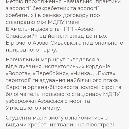
метою проходження навчальної практики
з зоології безхребетних та зоології
хребетних і в рамках договору про
співпрацю між МДПУ імені
Б.Хмельницького та НПП «Азово-
Сиваський», здійснили виїзд до пів.о.
Бірючого Азово-Сиваського національного
природного парку.
Навчальний маршрут складався з
відвідування інспекторських кордонів
«Ворота», «Перебойня», «Чинка», «Бухта»,
території гніздування найбільшого птаха
Європи орлана-білохвоста, колонії сірої та
білої чапель, польового стаціонару МДПУ
узбережжя Азовського моря та
Утлюцького лиману.
Студенти мали змогу ознайомитися з
видами хребетних тварин на півострові