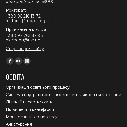
область, Україна, 69000
Ректорат:
+380 96 216 13 72
rectorat@mdpu.org.ua
Приймальна комісія:
+380 97 765 82 96
pk-mdpu@ukr.net
Стара версія сайту
Find us on:
Facebook
YouTube
Instagram
page
page
page
ОСВІТА
opens
opens
opens
in
in
in
Організація освітнього процесу
new
new
new
Система внутрішнього забезпечення якості вищої освіти
window
window
window
Ліцензії та сертифікати
Підвищення кваліфікації
Мова освітнього процесу
Анкетування