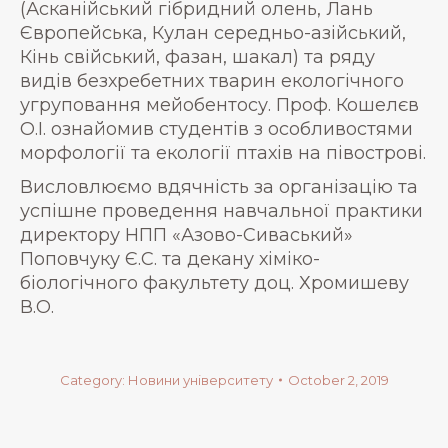
(Асканійський гібридний олень, Лань
Європейська, Кулан середньо-азійський,
Кінь свійський, фазан, шакал) та ряду
видів безхребетних тварин екологічного
угруповання мейобентосу. Проф. Кошелєв
О.І. ознайомив студентів з особливостями
морфології та екології птахів на півострові.
Висловлюємо вдячність за організацію та
успішне проведення навчальної практики
директору НПП «Азово-Сиваський»
Поповчуку Є.С. та декану хіміко-
біологічного факультету доц. Хромишеву
В.О.
Category:
Новини університету
October 2, 2019