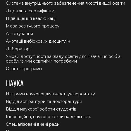
new
new
new
Система внутрішнього забезпечення якості вищої освіти
window
window
window
Ліцензії та сертифікати
Підвищення кваліфікації
Мова освітнього процесу
Анкетування
Анотації вибіркових дисциплін
Лабораторії
Умови доступності закладу освіти для навчання осіб з
особливими освітніми потребами
Освітні програми
НАУКА
Напрями наукової діяльності університету
Відділ аспірантури та докторантури
Відділ наукової роботи студентів
Інноваційна, науково-технічна діяльність
Спеціалізовані вчені ради