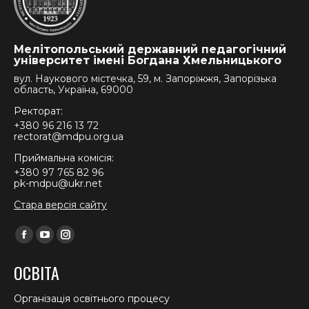
Мелітопольський державний педагогічний
університет імені Богдана Хмельницького
вул. Наукового містечка, 59, м. Запоріжжя, Запорізька
область, Україна, 69000
Ректорат:
+380 96 216 13 72
rectorat@mdpu.org.ua
Приймальна комісія:
+380 97 765 82 96
pk-mdpu@ukr.net
Стара версія сайту
Find us on:
Facebook
YouTube
Instagram
page
page
page
ОСВІТА
opens
opens
opens
in
in
in
Організація освітнього процесу