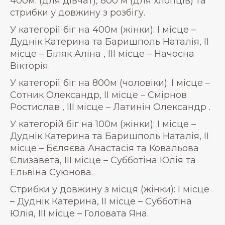
400м. (для дівчат), 800 м (для хлопців) та
стрибки у довжину з розбігу.
У категорії біг на 400м (жінки): І місце –
Дуднік Катерина та Баришполь Наталія, ІІ
місце – Біляк Аліна , ІІІ місце – Начосна
Вікторія.
У категорії біг на 800м (чоловіки): І місце –
Сотник Олександр, ІІ місце – Смірнов
Ростислав , ІІІ місце – Латинін Олександр .
У категорій біг на 100м (жінки): І місце –
Дуднік Катерина та Баришполь Наталія, ІІ
місце – Бєляєва Анастасія та Ковальова
Єлизавета, ІІІ місце – Субботіна Юлія та
Ельвіна Суюнова.
Стрибки у довжину з місця (жінки): І місце
– Дуднік Катерина, ІІ місце – Субботіна
Юлія, ІІІ місце – Головата Яна.