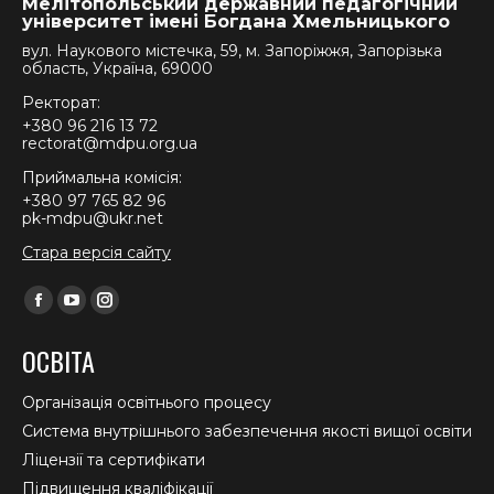
Мелітопольський державний педагогічний
університет імені Богдана Хмельницького
вул. Наукового містечка, 59, м. Запоріжжя, Запорізька
область, Україна, 69000
Ректорат:
+380 96 216 13 72
rectorat@mdpu.org.ua
Приймальна комісія:
+380 97 765 82 96
pk-mdpu@ukr.net
Стара версія сайту
Find us on:
Facebook
YouTube
Instagram
page
page
page
ОСВІТА
opens
opens
opens
in
in
in
Організація освітнього процесу
new
new
new
Система внутрішнього забезпечення якості вищої освіти
window
window
window
Ліцензії та сертифікати
Підвищення кваліфікації