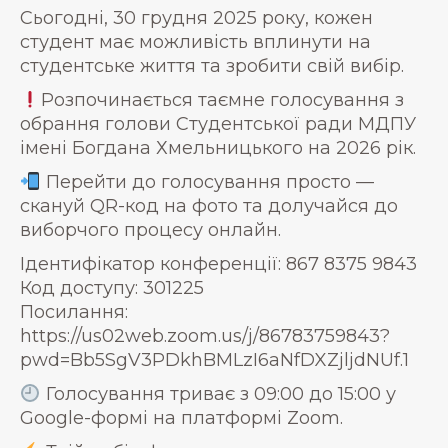
Сьогодні, 30 грудня 2025 року, кожен
студент має можливість вплинути на
студентське життя та зробити свій вибір.
Розпочинається таємне голосування з
обрання голови Студентської ради МДПУ
імені Богдана Хмельницького на 2026 рік.
Перейти до голосування просто —
скануй QR-код на фото та долучайся до
виборчого процесу онлайн.
Ідентифікатор конференції: 867 8375 9843
Код доступу: 301225
Посилання:
https://us02web.zoom.us/j/86783759843?
pwd=Bb5SgV3PDkhBMLzI6aNfDXZjljdNUf.1
Голосування триває з 09:00 до 15:00 у
Google-формі на платформі Zoom.