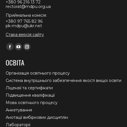
+380 96 216 13 72
rectorat@mdpu.org.ua
Приймальна комісія:
+380 97 765 82 96
pk-mdpu@ukr.net
Стара версія сайту
Find us on:
Facebook
YouTube
Instagram
page
page
page
ОСВІТА
opens
opens
opens
in
in
in
Організація освітнього процесу
new
new
new
Система внутрішнього забезпечення якості вищої освіти
window
window
window
Ліцензії та сертифікати
Підвищення кваліфікації
Мова освітнього процесу
Анкетування
Анотації вибіркових дисциплін
Лабораторії