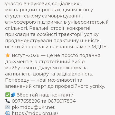
участю в наукових, соціальних і
міжнародних проєктах, діяльністю у
студентському самоврядуванні,
атмосферою підтримки в університетській
спільноті. Реальні історії, конкретні
приклади та особисті траєкторії успіху
продемонстрували практичну цінність
освіти й переваги навчання саме в МДПУ.
Вступ–2026 — це не просто подання
документів, а стратегічний вибір
майбутнього. Дякуємо кожному за
активність, довіру та зацікавленість.
Попереду — нові можливості та
впевнений старт до професійного успіху.
Зберігай наші контакти:
0977658296 та 0676017804
pk-mdpu@ukr.net
https://mdpu.org.ua/