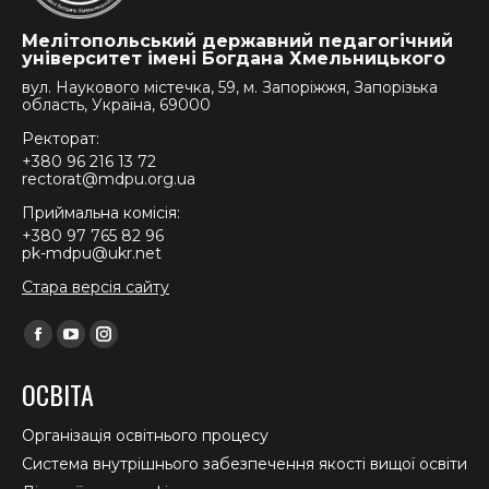
Мелітопольський державний педагогічний
університет імені Богдана Хмельницького
вул. Наукового містечка, 59, м. Запоріжжя, Запорізька
область, Україна, 69000
Ректорат:
+380 96 216 13 72
rectorat@mdpu.org.ua
Приймальна комісія:
+380 97 765 82 96
pk-mdpu@ukr.net
Стара версія сайту
Find us on:
Facebook
YouTube
Instagram
page
page
page
ОСВІТА
opens
opens
opens
in
in
in
Організація освітнього процесу
new
new
new
Система внутрішнього забезпечення якості вищої освіти
window
window
window