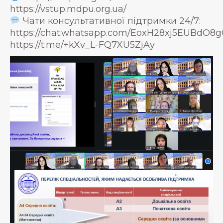
https://vstup.mdpu.org.ua/
Чати консультативної підтримки 24/7:
https://chat.whatsapp.com/EoxH28xj5EUBdO
https://t.me/+kXv_L-FQ7XU5ZjAy