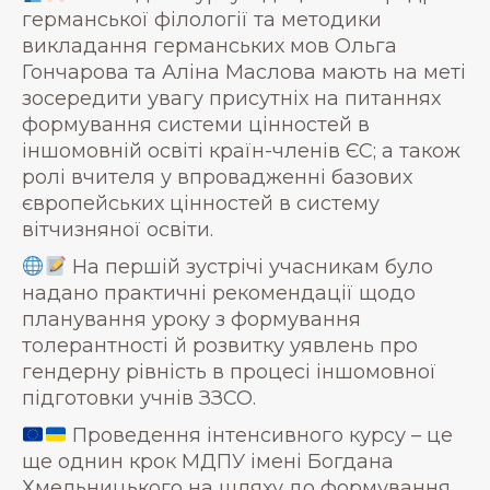
германської філології та методики
викладання германських мов Ольга
Гончарова та Аліна Маслова мають на меті
зосередити увагу присутніх на питаннях
формування системи цінностей в
іншомовній освіті країн-членів ЄС; а також
ролі вчителя у впровадженні базових
європейських цінностей в систему
вітчизняної освіти.
На першій зустрічі учасникам було
надано практичні рекомендації щодо
планування уроку з формування
толерантності й розвитку уявлень про
гендерну рівність в процесі іншомовної
підготовки учнів ЗЗСО.
Проведення інтенсивного курсу – це
ще однин крок МДПУ імені Богдана
Хмельницького на шляху до формування