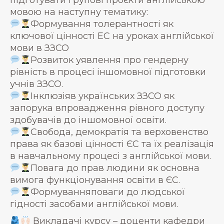
підготувати групові проєкти англійською
мовою на наступну тематику:
Формування толерантності як
ключової цінності ЕС на уроках англійської
мови в ЗЗСО
Розвиток уявлення про гендерну
рівність в процесі іншомовної підготовки
учнів ЗЗСО.
Інклюзіяв українських ЗЗСО як
запорука впровадження рівного доступу
здобувачів до іншомовної освіти.
Свобода, демократія та верховенство
права як базові цінності ЄС та їх реалізація
в навчальному процесі з англійської мови.
Повага до прав людини як основна
вимога функціонування освіти в ЄС.
Формуванняповаги до людської
гідності засобами англійської мови.
Викладачі курсу – доценти кафедри