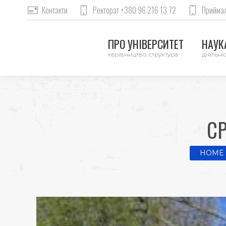
Контакти
Ректорат +380 96 216 13 72
Приймал
ПРО УНІВЕРСИТЕТ
НАУКА
керівництво, структура
діяльніс
С
You are 
HOME