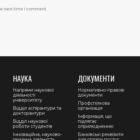
he next time I comment.
НАУКА
ДОКУМЕНТИ
Напрями наукової
Нормативно-правові
діяльності
документи
університету
Профспілкова
Відділ аспірантури та
організація
докторантури
Інформація, що
Відділ наукової
підлягає
роботи студентів
оприлюдненню
Інноваційна, науково-
Банківські реквізити
технічна діяльність
для оплати послуг