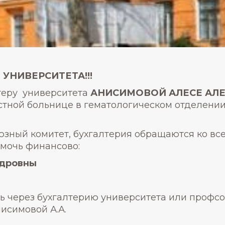
УНИВЕРСИТЕТА!!!
теру университета
АНИСИМОВОЙ АЛЕСЕ АЛ
стной больнице в гематологическом отделении
юзный комитет, бухгалтерия обращаются ко в
омочь финансово:
ндровны
 через бухгалтерию университета или профс
исимовой А.А.