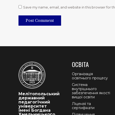
Save my name, email, and website in this browser for t
Post Comment
ОСВІТА
Організація
освітнього процесу
Система
внутрішнього
забезпечення якості
Мелітопольський
вищої освіти
державний
педагогічний
Ліцензії та
університет
сертифікати
імені Богдана
Хмельницького
Підвищення