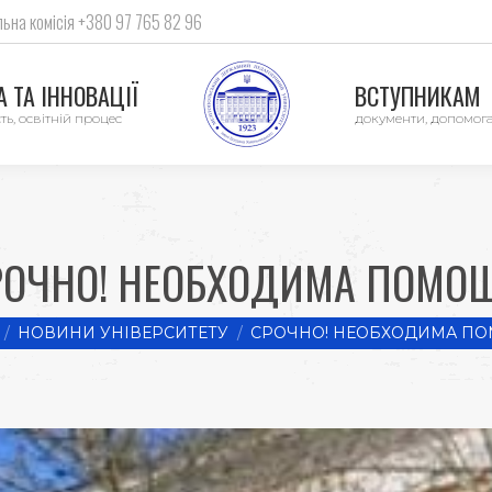
ьна комісія +380 97 765 82 96
 ТА ІННОВАЦІЇ
ВСТУПНИКАМ
ть, освітній процес
документи, допомог
РОЧНО! НЕОБХОДИМА ПОМОЩ
here:
НОВИНИ УНІВЕРСИТЕТУ
СРОЧНО! НЕОБХОДИМА ПО