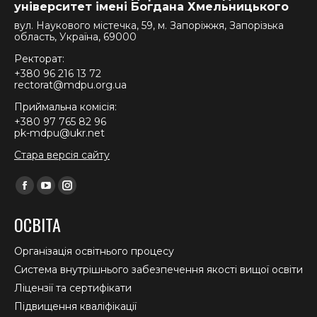
університет імені Богдана Хмельницького
вул. Наукового містечка, 59, м. Запоріжжя, Запорізька
область, Україна, 69000
Ректорат:
+380 96 216 13 72
rectorat@mdpu.org.ua
Приймальна комісія:
+380 97 765 82 96
pk-mdpu@ukr.net
Стара версія сайту
Find us on:
Facebook
YouTube
Instagram
page
page
page
ОСВІТА
opens
opens
opens
in
in
in
Організація освітнього процесу
new
new
new
Система внутрішнього забезпечення якості вищої освіти
window
window
window
Ліцензії та сертифікати
Підвищення кваліфікації