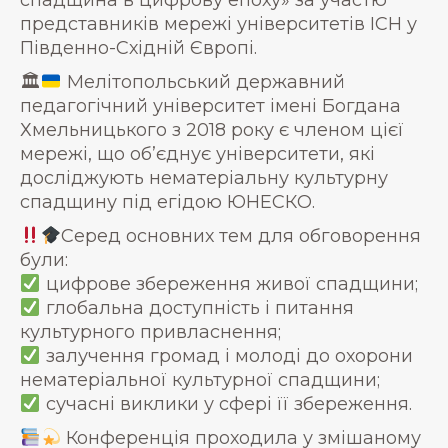
спадщина в цифрову епоху» за участю
представників мережі університетів ICH у
Південно-Східній Європі.
🏛
Мелітопольський державний
педагогічний університет імені Богдана
Хмельницького з 2018 року є членом цієї
мережі, що об’єднує університети, які
досліджують нематеріальну культурну
спадщину під егідою ЮНЕСКО.
Серед основних тем для обговорення
були:
цифрове збереження живої спадщини;
глобальна доступність і питання
культурного привласнення;
залучення громад і молоді до охорони
нематеріальної культурної спадщини;
сучасні виклики у сфері її збереження.
Конференція проходила у змішаному