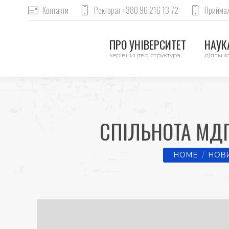
Контакти
Ректорат +380 96 216 13 72
Приймал
ПРО УНІВЕРСИТЕТ
НАУКА
керівництво, структура
діяльніс
СПІЛЬНОТА МДП
You are here:
HOME
НОВИ