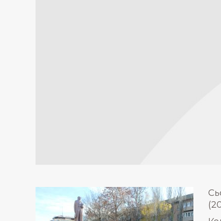
Сь
(2