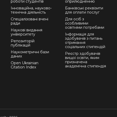
роботи студентів
оприлюдненню
Інноваційна, науково-
Банківські реквізити
технічна діяльність
для оплати послуг
Спеціалізовані вчені
Для осіб з
ради
особливими
освітніми потребами
Наукові видання
університету
Інформація для
здобувачів з питань
Репозиторій
отримання
публікацій
соціальних стипендій
Наукометричні бази
Реєстр здобувачів
даних
вищої освіти, яким
призначена
Open Ukrainian
академічна стипендія
Citation Index