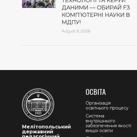
ТЕХНОЛОГІЇ ТА КЕРУЙ
ДАНИМИ — ОБИРАЙ F3
КОМП’ЮТЕРНІ НАУКИ В
МДПУ!
August 6, 2026
ОСВІТА
Організація
освітнього процесу
Система
внутрішнього
забезпечення якості
Мелітопольський
вищої освіти
державний
педагогічний