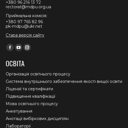
+380 96 216 13 72
rectorat@mdpu.org.ua
Приймальна комісія:
+380 97 765 82 96
pk-mdpu@ukr.net
Стара версія сайту
Find us on:
Facebook
YouTube
Instagram
page
page
page
ОСВІТА
opens
opens
opens
in
in
in
Організація освітнього процесу
new
new
new
Система внутрішнього забезпечення якості вищої освіти
window
window
window
Ліцензії та сертифікати
Підвищення кваліфікації
Мова освітнього процесу
Анкетування
Анотації вибіркових дисциплін
Лабораторії