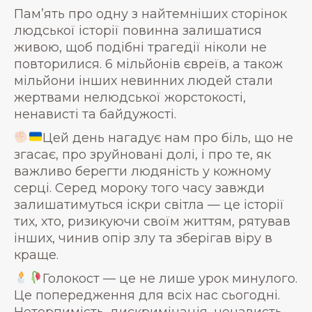
Пам’ять про одну з найтемніших сторінок
людської історії повинна залишатися
живою, щоб подібні трагедії ніколи не
повторилися. 6 мільйонів євреїв, а також
мільйони інших невинних людей стали
жертвами нелюдської жорстокості,
ненависті та байдужості.
Цей день нагадує нам про біль, що не
згасає, про зруйновані долі, і про те, як
важливо берегти людяність у кожному
серці. Серед мороку того часу завжди
залишатимуться іскри світла — це історії
тих, хто, ризикуючи своїм життям, рятував
інших, чинив опір злу та зберігав віру в
краще.
Голокост — це не лише урок минулого.
Це попередження для всіх нас сьогодні.
Нетерпимість, дискримінація, ненависть —