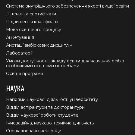
new
new
new
Система внутрішнього забезпечення якості вищої освіти
window
window
window
Ліцензії та сертифікати
Підвищення кваліфікації
Мова освітнього процесу
Анкетування
Анотації вибіркових дисциплін
Лабораторії
Умови доступності закладу освіти для навчання осіб з
особливими освітніми потребами
Освітні програми
НАУКА
Напрями наукової діяльності університету
Відділ аспірантури та докторантури
Відділ наукової роботи студентів
Інноваційна, науково-технічна діяльність
Спеціалізовані вчені ради