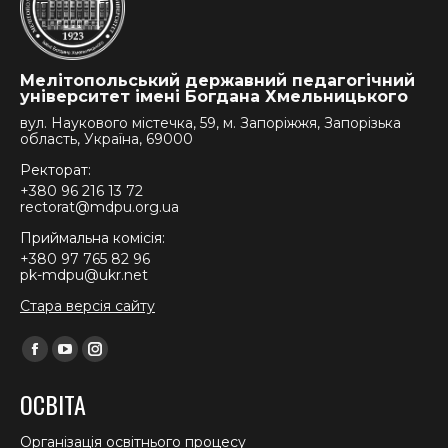
Мелітопольський державний педагогічний
університет імені Богдана Хмельницького
вул. Наукового містечка, 59, м. Запоріжжя, Запорізька
область, Україна, 69000
Ректорат:
+380 96 216 13 72
rectorat@mdpu.org.ua
Приймальна комісія:
+380 97 765 82 96
pk-mdpu@ukr.net
Стара версія сайту
Find us on:
Facebook
YouTube
Instagram
page
page
page
ОСВІТА
opens
opens
opens
in
in
in
Організація освітнього процесу