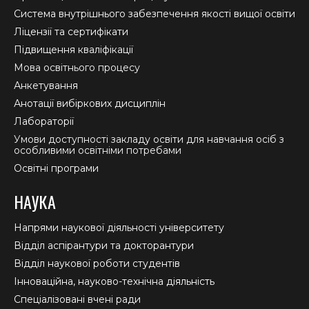
new
new
new
Система внутрішнього забезпечення якості вищої освіти
window
window
window
Ліцензії та сертифікати
Підвищення кваліфікації
Мова освітнього процесу
Анкетування
Анотації вибіркових дисциплін
Лабораторії
Умови доступності закладу освіти для навчання осіб з
особливими освітніми потребами
Освітні програми
НАУКА
Напрями наукової діяльності університету
Відділ аспірантури та докторантури
Відділ наукової роботи студентів
Інноваційна, науково-технічна діяльність
Спеціалізовані вчені ради