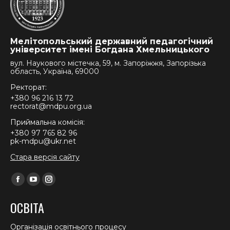
Мелітопольський державний педагогічний
університет імені Богдана Хмельницького
вул. Наукового містечка, 59, м. Запоріжжя, Запорізька
область, Україна, 69000
Ректорат:
+380 96 216 13 72
rectorat@mdpu.org.ua
Приймальна комісія:
+380 97 765 82 96
pk-mdpu@ukr.net
Стара версія сайту
Find us on:
Facebook
YouTube
Instagram
page
page
page
ОСВІТА
opens
opens
opens
in
in
in
Організація освітнього процесу