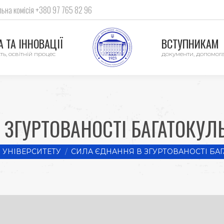
ьна комісія +380 97 765 82 96
 ТА ІННОВАЦІЇ
ВСТУПНИКАМ
ть, освітній процес
документи, допомог
ЗГУРТОВАНОСТІ БАГАТОКУЛ
 УНІВЕРСИТЕТУ
СИЛА ЄДНАННЯ В ЗГУРТОВАНОСТІ БА