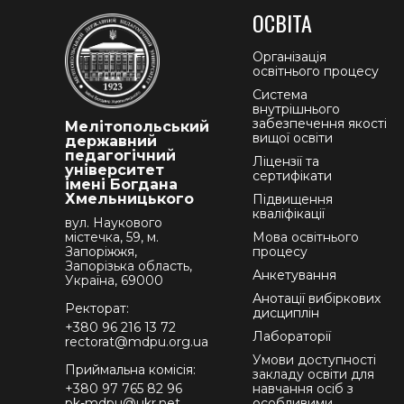
ОСВІТА
Організація
освітнього процесу
Система
внутрішнього
забезпечення якості
Мелітопольський
вищої освіти
державний
педагогічний
Ліцензії та
університет
сертифікати
імені Богдана
Хмельницького
Підвищення
кваліфікації
вул. Наукового
містечка, 59, м.
Мова освітнього
Запоріжжя,
процесу
Запорізька область,
Анкетування
Україна, 69000
Анотації вибіркових
Ректорат:
дисциплін
+380 96 216 13 72
Лабораторії
rectorat@mdpu.org.ua
Умови доступності
Приймальна комісія:
закладу освіти для
+380 97 765 82 96
навчання осіб з
pk-mdpu@ukr.net
особливими