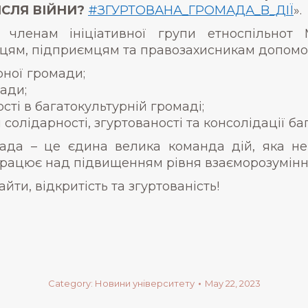
СЛЯ ВІЙНИ?
#ЗГУРТОВАНА_ГРОМАДА_B_ДІЇ
».
ленам ініціативної групи етноспільнот М
вцям, підприємцям та правозахисникам допомо
рної громади;
ади;
ті в багатокультурній громаді;
солідарності, згуртованості та консолідації б
мада – це єдина велика команда дій, яка н
працює над підвищенням рівня взаєморозуміння
йти, відкритість та згуртованість!
Category:
Новини університету
May 22, 2023