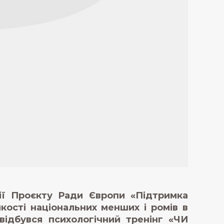
ації Проєкту Ради Європи «Підтримка
ості національних менших і ромів в
відбувся психологічний тренінг «ЧИ