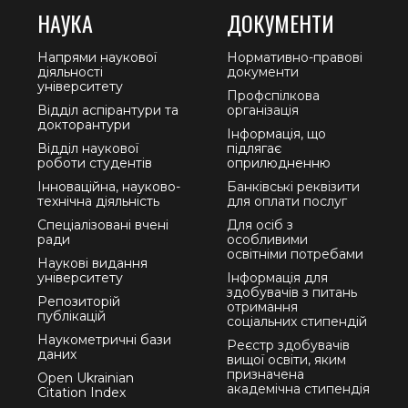
НАУКА
ДОКУМЕНТИ
Напрями наукової
Нормативно-правові
діяльності
документи
університету
Профспілкова
Відділ аспірантури та
організація
докторантури
Інформація, що
Відділ наукової
підлягає
роботи студентів
оприлюдненню
Інноваційна, науково-
Банківські реквізити
технічна діяльність
для оплати послуг
Спеціалізовані вчені
Для осіб з
ради
особливими
освітніми потребами
Наукові видання
університету
Інформація для
здобувачів з питань
Репозиторій
отримання
публікацій
соціальних стипендій
Наукометричні бази
Реєстр здобувачів
даних
вищої освіти, яким
призначена
Open Ukrainian
академічна стипендія
Citation Index