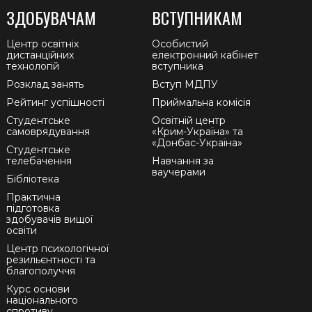
ЗДОБУВАЧАМ
ВСТУПНИКАМ
Центр освітніх
Особистий
дистанційних
електронний кабінет
технологій
вступника
Розклад занять
Вступ МДПУ
Рейтинг успішності
Приймальна комісія
Студентське
Освітній центр
самоврядування
«Крим-Україна» та
«Донбас-Україна»
Студентське
телебачення
Навчання за
ваучерами
Бібліотека
Практична
підготовка
здобувачів вищої
освіти
Центр психологічної
резильєнтності та
благополуччя
Курс основи
національного
спротиву