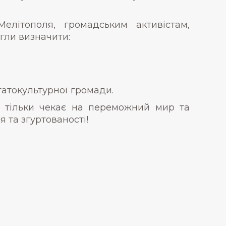
елітополя, громадським активістам,
гли визначити:
агатокультурної громади.
е тільки чекає на переможний мир та
 та згуртованості!