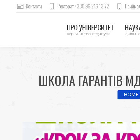
Контакти
Ректорат +380 96 216 13 72
Приймал
ПРО УНІВЕРСИТЕТ
НАУКА
керівництво, структура
діяльніс
ШКОЛА ГАРАНТІВ МД
You are 
HOME