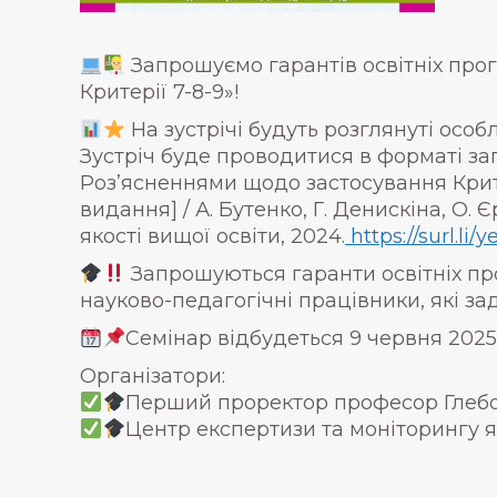
Запрошуємо гарантів освітніх про
Критерії 7-8-9»!
На зустрічі будуть розглянуті особ
Зустріч буде проводитися в форматі за
Роз’ясненнями щодо застосування Крит
видання] / А. Бутенко, Г. Денискіна, О. 
якості вищої освіти, 2024.
https://surl.li/
Запрошуються гаранти освітніх прог
науково-педагогічні працівники, які заді
Семінар відбудеться 9 червня 2025
Організатори:
Перший проректор професор Глебов
Центр експертизи та моніторингу я