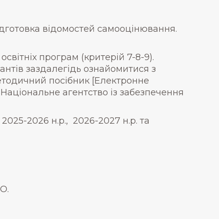
дготовка відомостей самооцінювання.
світніх програм (критерій 7-8-9).
антів заздалегідь ознайомитися з
етодичний посібник [Електронне
в : Національне агентство із забезпечення
025-2026 н.р., 2026-2027 н.р. та
О.