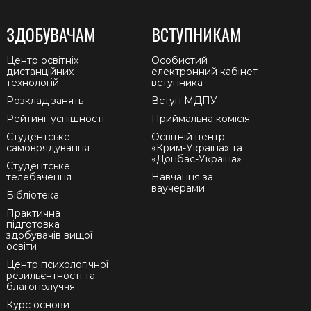
ЗДОБУВАЧАМ
ВСТУПНИКАМ
Центр освітніх
Особистий
дистанційних
електронний кабінет
технологій
вступника
Розклад занять
Вступ МДПУ
Рейтинг успішності
Приймальна комісія
Студентське
Освітній центр
самоврядування
«Крим-Україна» та
«Донбас-Україна»
Студентське
телебачення
Навчання за
ваучерами
Бібліотека
Практична
підготовка
здобувачів вищої
освіти
Центр психологічної
резильєнтності та
благополуччя
Курс основи