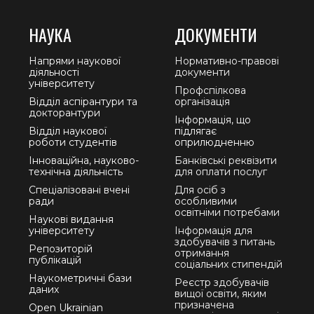
НАУКА
ДОКУМЕНТИ
Напрями наукової
Нормативно-правові
діяльності
документи
університету
Профспілкова
Відділ аспірантури та
організація
докторантури
Інформація, що
Відділ наукової
підлягає
роботи студентів
оприлюдненню
Інноваційна, науково-
Банківські реквізити
технічна діяльність
для оплати послуг
Спеціалізовані вчені
Для осіб з
ради
особливими
освітніми потребами
Наукові видання
університету
Інформація для
здобувачів з питань
Репозиторій
отримання
публікацій
соціальних стипендій
Наукометричні бази
Реєстр здобувачів
даних
вищої освіти, яким
призначена
Open Ukrainian