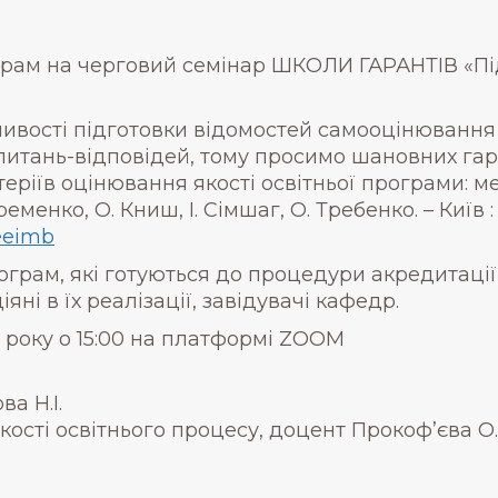
грам на черговий семінар ШКОЛИ ГАРАНТІВ «Пі
ливості підготовки відомостей самооцінювання о
питань-відповідей, тому просимо шановних гар
еріїв оцінювання якості освітньої програми: м
Єременко, О. Книш, І. Сімшаг, О. Требенко. – Киї
yeeimb
рам, які готуються до процедури акредитації 2
яні в їх реалізації, завідувачі кафедр.
 року о 15:00 на платформі ZOOM
а Н.І.
кості освітнього процесу, доцент Прокоф’єва О.