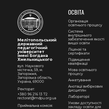
ОСВІТА
Організація
освітнього процесу
Система
внутрішнього
забезпечення якості
Мелітопольський
вищої освіти
державний
педагогічний
Ліцензії та
університет
сертифікати
імені Богдана
Хмельницького
Підвищення
кваліфікації
вул. Наукового
містечка, 59, м.
Мова освітнього
Запоріжжя,
процесу
Запорізька область,
Анкетування
Україна, 69000
Анотації вибіркових
Ректорат:
дисциплін
+380 96 216 13 72
Лабораторії
rectorat@mdpu.org.ua
Умови доступності
Приймальна комісія:
закладу освіти для