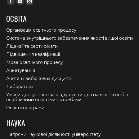
Facebook
YouTube
Instagram
page
page
page
ОСВІТА
opens
opens
opens
in
in
in
Організація освітнього процесу
new
new
new
Система внутрішнього забезпечення якості вищої освіти
window
window
window
Ліцензії та сертифікати
Підвищення кваліфікації
Мова освітнього процесу
Анкетування
Анотації вибіркових дисциплін
Лабораторії
Умови доступності закладу освіти для навчання осіб з
особливими освітніми потребами
Освітні програми
НАУКА
Напрями наукової діяльності університету