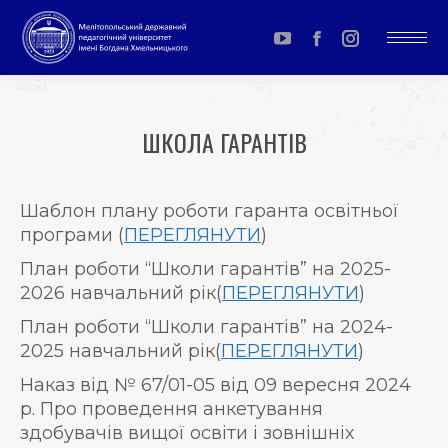
YouTube
Facebook
Instagram
page
page
page
opens
opens
opens
ШКОЛА ГАРАНТІВ
in
in
in
You are here:
new
new
new
window
window
window
Шаблон плану роботи гаранта освітньої
програми (
ПЕРЕГЛЯНУТИ
)
План роботи “Школи гарантів” на 2025-
2026 навчальний рік(
ПЕРЕГЛЯНУТИ
)
План роботи “Школи гарантів” на 2024-
2025 навчальний рік(
ПЕРЕГЛЯНУТИ
)
Наказ від № 67/01-05 від 09 вересня 2024
р. Про проведення анкетування
здобувачів вищої освіти і зовнішніх