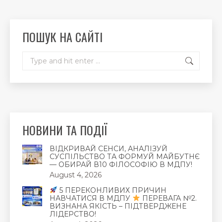
opens
opens
opens
in
in
in
new
new
new
ПОШУК НА САЙТІ
window
window
window
Search:
НОВИНИ ТА ПОДІЇ
ВІДКРИВАЙ СЕНСИ, АНАЛІЗУЙ
СУСПІЛЬСТВО ТА ФОРМУЙ МАЙБУТНЄ
— ОБИРАЙ В10 ФІЛОСОФІЮ В МДПУ!
August 4, 2026
5 ПЕРЕКОНЛИВИХ ПРИЧИН
НАВЧАТИСЯ В МДПУ
ПЕРЕВАГА №2.
ВИЗНАНА ЯКІСТЬ – ПІДТВЕРДЖЕНЕ
ЛІДЕРСТВО!