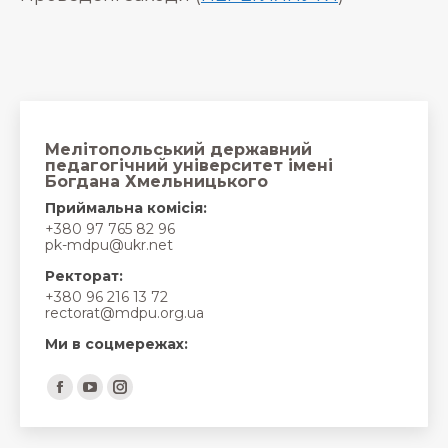
Мелітопольський державний
педагогічний університет імені
Богдана Хмельницького
Приймальна комісія:
+380 97 765 82 96
pk-mdpu@ukr.net
Ректорат:
+380 96 216 13 72
rectorat@mdpu.org.ua
Ми в соцмережах:
Find us on:
Facebook
YouTube
Instagram
page
page
page