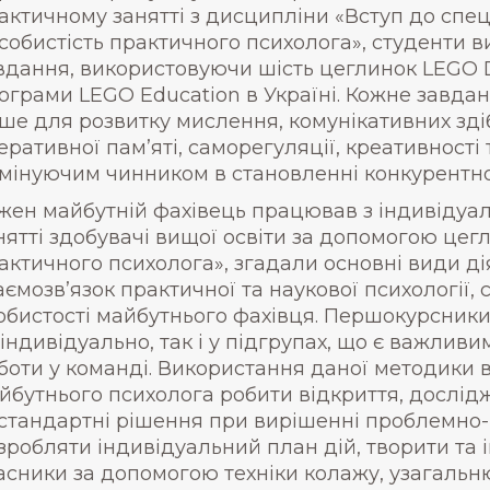
актичному занятті з дисципліни «Вступ до спеці
собистість практичного психолога», студенти 
вдання, використовуючи шість цеглинок LEGO
ограми LEGO Education в Україні. Кожне завдан
ше для розвитку мислення, комунікативних здіб
еративної пам’яті, саморегуляції, креативності 
мінуючим чинником в становленні конкурентно
жен майбутній фахівець працював з індивідуа
нятті здобувачі вищої освіти за допомогою цег
актичного психолога», згадали основні види ді
аємозв’язок практичної та наукової психології
обистості майбутнього фахівця. Першокурсники
 індивідуально, так і у підгрупах, що є важли
боти у команді. Використання даної методики 
йбутнього психолога робити відкриття, дослід
стандартні рішення при вирішенні проблемно-п
зробляти індивідуальний план дій, творити та і
асники за допомогою техніки колажу, узагальню