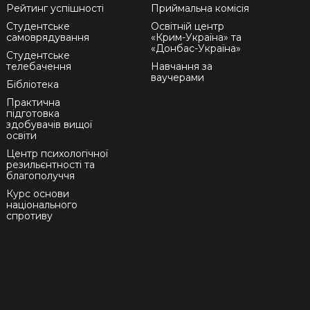
Рейтинг успішності
Приймальна комісія
Студентське
Освітній центр
самоврядування
«Крим-Україна» та
«Донбас-Україна»
Студентське
телебачення
Навчання за
ваучерами
Бібліотека
Практична
підготовка
здобувачів вищої
освіти
Центр психологічної
резильєнтності та
благополуччя
Курс основи
національного
спротиву