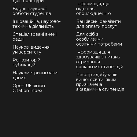
докторантури
Інформація, що
Відділ наукової
підлягає
роботи студентів
оприлюдненню
Інноваційна, науково-
Банківські реквізити
технічна діяльність
для оплати послуг
Спеціалізовані вчені
Для осіб з
ради
особливими
освітніми потребами
Наукові видання
університету
Інформація для
здобувачів з питань
Репозиторій
отримання
публікацій
соціальних стипендій
Наукометричні бази
Реєстр здобувачів
даних
вищої освіти, яким
призначена
Open Ukrainian
академічна стипендія
Citation Index