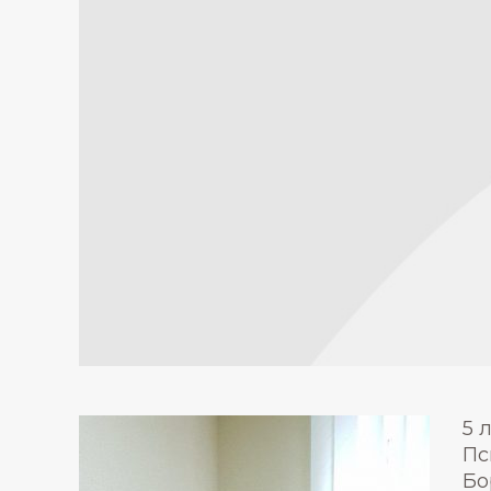
5 
Пс
Бо