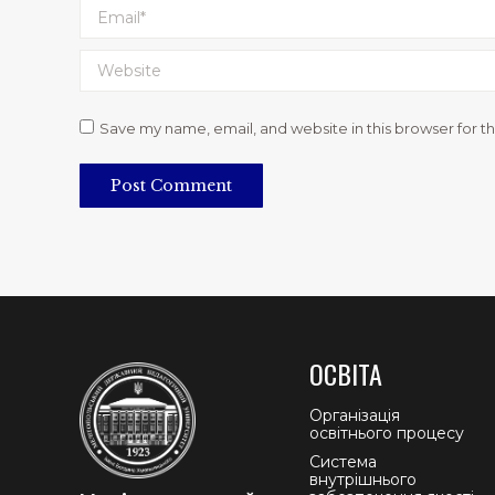
Email *
Website
Save my name, email, and website in this browser for t
Post Comment
ОСВІТА
Організація
освітнього процесу
Система
внутрішнього