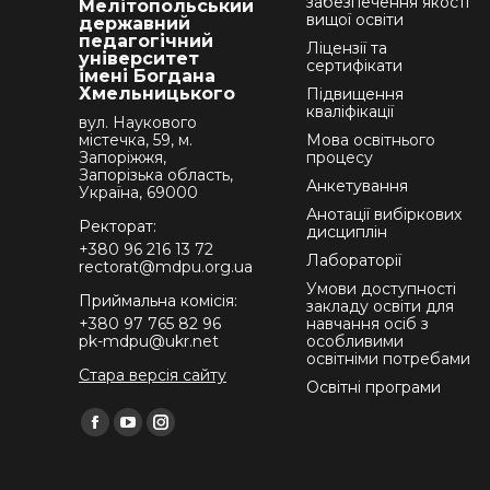
забезпечення якості
Мелітопольський
вищої освіти
державний
педагогічний
Ліцензії та
університет
сертифікати
імені Богдана
Хмельницького
Підвищення
кваліфікації
вул. Наукового
містечка, 59, м.
Мова освітнього
Запоріжжя,
процесу
Запорізька область,
Анкетування
Україна, 69000
Анотації вибіркових
Ректорат:
дисциплін
+380 96 216 13 72
Лабораторії
rectorat@mdpu.org.ua
Умови доступності
Приймальна комісія:
закладу освіти для
+380 97 765 82 96
навчання осіб з
pk-mdpu@ukr.net
особливими
освітніми потребами
Стара версія сайту
Освітні програми
Find us on:
Facebook
YouTube
Instagram
page
page
page