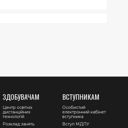
ЗДОБУВАЧАМ
ВСТУПНИКАМ
Центр освітніх
Особистий
дистанційних
електронний кабінет
технологій
вступника
Розклад занять
Вступ МДПУ