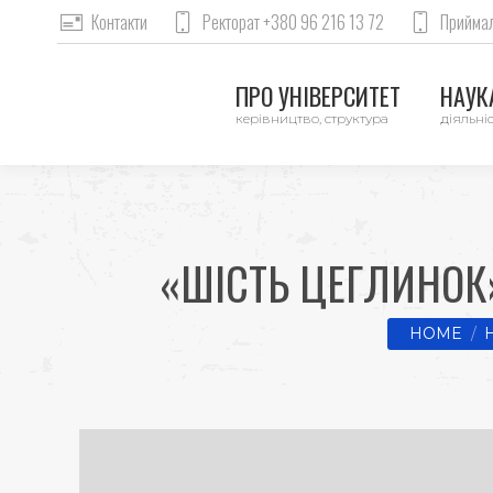
Контакти
Ректорат +380 96 216 13 72
Приймал
ПРО УНІВЕРСИТЕТ
НАУКА
керівництво, структура
діяльніс
«ШІСТЬ ЦЕГЛИНОК
You are he
HOME