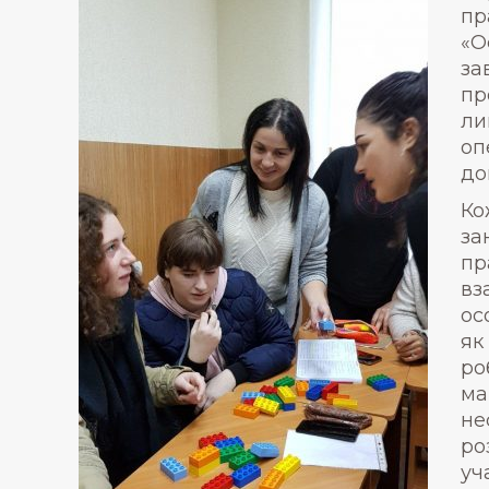
пр
«О
за
пр
ли
оп
до
Ко
за
пр
вз
ос
як
ро
ма
не
ро
уч