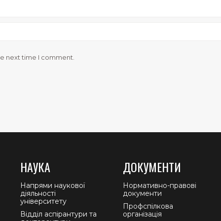
he next time I comment.
НАУКА
ДОКУМЕНТИ
Напрями наукової
Нормативно-правові
діяльності
документи
університету
Профспілкова
Відділ аспірантури та
організація