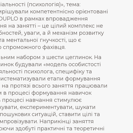
альності (психологія)», тема:
вирішували компетентнісно орієнтовані
 DUPLO в рамках впровадження
ня на занятті – це цілий комплекс не
ностей, уваги, а й механізм розвитку
та ментальної гнучкості, що є
 спроможного фахівця.
льним набором з шести цеглинок. На
линок будували «модель особистості
яльності психолога, специфіку та
, систематизували етапи формування
 на протязі всього заняття працювали
вим в процесі формування навичок
в процесі навчання стимулює
жувати, експериментувати, шукати
ошукових ситуацій, ставити цілі та
мпровізувати. Наприкінці заняття
ючи здобуті практичні та теоретичні