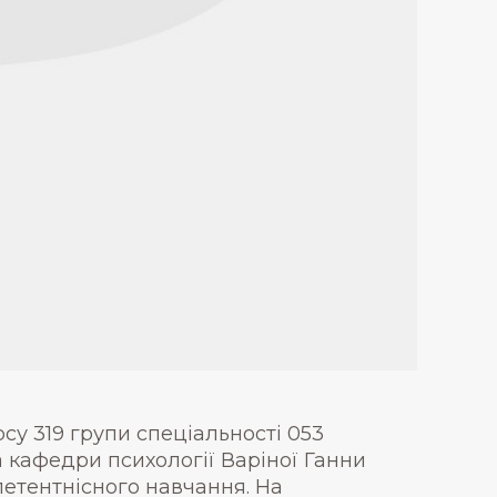
рсу 319 групи спеціальності 053
 кафедри психології Варіної Ганни
петентнісного навчання. На