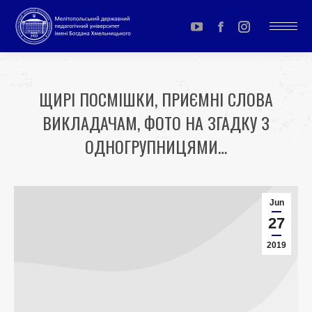
YouTube
Facebook
Instagram
page
page
page
opens
opens
opens
ЩИРІ ПОСМІШКИ, ПРИЄМНІ СЛОВА
in
in
in
ВИКЛАДАЧАМ, ФОТО НА ЗГАДКУ З
new
new
new
window
window
window
ОДНОГРУПНИЦЯМИ…
You are here:
Jun
27
2019