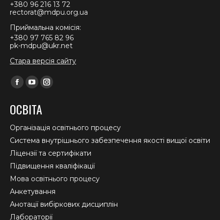
+380 96 216 13 72
rectorat@mdpu.org.ua
Приймальна комісія:
+380 97 765 82 96
pk-mdpu@ukr.net
Стара версія сайту
Find us on:
Facebook
YouTube
Instagram
page
page
page
ОСВІТА
opens
opens
opens
in
in
in
Організація освітнього процесу
new
new
new
Система внутрішнього забезпечення якості вищої освіти
window
window
window
Ліцензії та сертифікати
Підвищення кваліфікації
Мова освітнього процесу
Анкетування
Анотації вибіркових дисциплін
Лабораторії