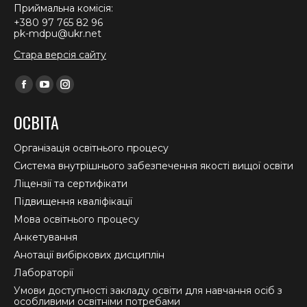
Приймальна комісія:
+380 97 765 82 96
pk-mdpu@ukr.net
Стара версія сайту
Find us on:
Facebook
YouTube
Instagram
page
page
page
ОСВІТА
opens
opens
opens
in
in
in
Організація освітнього процесу
new
new
new
Система внутрішнього забезпечення якості вищої освіти
window
window
window
Ліцензії та сертифікати
Підвищення кваліфікації
Мова освітнього процесу
Анкетування
Анотації вибіркових дисциплін
Лабораторії
Умови доступності закладу освіти для навчання осіб з
особливими освітніми потребами