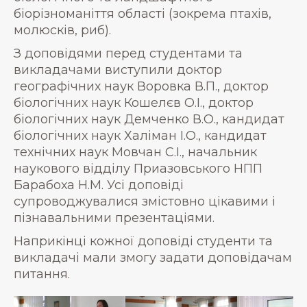
біорізноманіття області (зокрема птахів,
молюсків, риб).
З доповідями перед студентами та
викладачами виступили доктор
географічних наук Воровка В.П., доктор
біологічних наук Кошелєв О.І., доктор
біологічних наук Демченко В.О., кандидат
біологічних наук Халіман І.О., кандидат
технічних наук Мовчан С.І., начальник
наукового відділу Приазовського НПП
Барабоха Н.М. Усі доповіді
супроводжувалися змістовно цікавими і
пізнавальними презентаціями.
Наприкінці кожної доповіді студенти та
викладачі мали змогу задати доповідачам
питання.