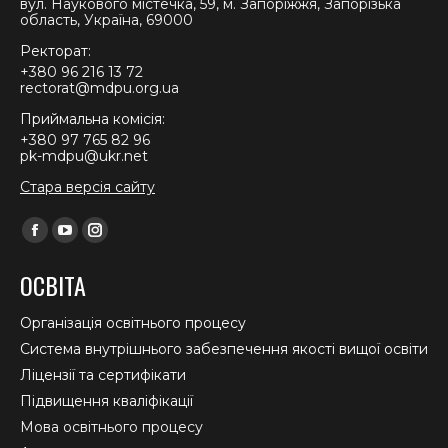
вул. Наукового містечка, 59, м. Запоріжжя, Запорізька
область, Україна, 69000
Ректорат:
+380 96 216 13 72
rectorat@mdpu.org.ua
Приймальна комісія:
+380 97 765 82 96
pk-mdpu@ukr.net
Стара версія сайту
Find us on:
Facebook
YouTube
Instagram
page
page
page
ОСВІТА
opens
opens
opens
in
in
in
Організація освітнього процесу
new
new
new
Система внутрішнього забезпечення якості вищої освіти
window
window
window
Ліцензії та сертифікати
Підвищення кваліфікації
Мова освітнього процесу