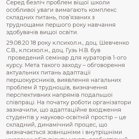
Серед безліч проблем віщої школи
особливої уваги вимагають комплекс
складних питань, пов’язаних з
труднощами першого року навчання
здобувачів вищої освіти.
29.08.20 18 року к.психол.н., доц. Шевченко
С.В., к.психол.н., доц. Гузь Н.В. був
проведений семінар для кураторів 1-ого
курсу. Мета такого заходу – обговорення
актуальних питань адаптації
першокурсників, виявлення нагальних
проблем й труднощів, визначення
перспективних напрямів подальшої
співпраці. На початку роботи організатори
зазначили, що адаптаційне входження
студентів у науково-освітній простір – це
складний, динамічний процес, що
визначається зовнішніми і внутрішніми