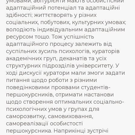
умовами; абітурієнти мають особистісний
адаптаційний потенціал та адаптаційні
здібності; життєтворять у різних
соціальних, побутових, культурних умовах;
володіють індивідуальним адаптаційним
ресурсом тощо. Тож успішність
адаптаційного процесу залежить від
суспільних зусиль психологів, кураторів
академічних груп, деканатів та усіх
структурних підрозділів університету. У
ході дискусії куратори мали змоги задати
питання щодо роботи з різними
поведінковими проявами студентів-
першокурсників, отримати настанови
щодо створення оптимальних соціально-
психологічних умов у групах для
саморозвитку, самовиховання,
самореалізації особистості
першокурсника. Наприкінці зустрічі