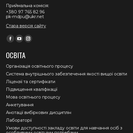
Приймальна комісія:
+380 97 765 82 96
pk-mdpu@ukr.net
Стара версія сайту
Find us on:
Facebook
YouTube
Instagram
page
page
page
ОСВІТА
opens
opens
opens
in
in
in
Організація освітнього процесу
new
new
new
Система внутрішнього забезпечення якості вищої освіти
window
window
window
Ліцензії та сертифікати
Підвищення кваліфікації
Мова освітнього процесу
Анкетування
Анотації вибіркових дисциплін
Лабораторії
Умови доступності закладу освіти для навчання осіб з
особливими освітніми потребами