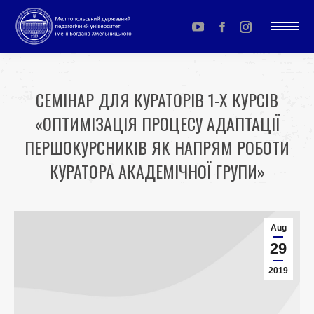
YouTube
Facebook
Instagram
page
page
page
opens
opens
opens
СЕМІНАР ДЛЯ КУРАТОРІВ 1-Х КУРСІВ
in
in
in
«ОПТИМІЗАЦІЯ ПРОЦЕСУ АДАПТАЦІЇ
new
new
new
window
window
window
ПЕРШОКУРСНИКІВ ЯК НАПРЯМ РОБОТИ
КУРАТОРА АКАДЕМІЧНОЇ ГРУПИ»
You are here:
Aug
29
2019