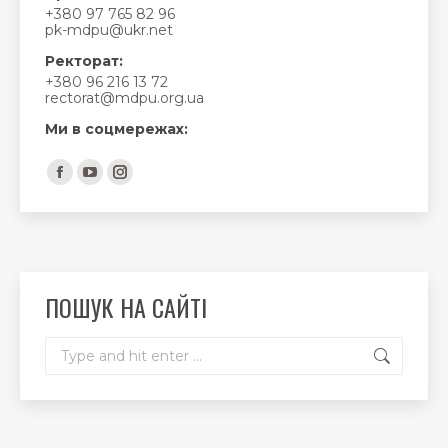
+380 97 765 82 96
pk-mdpu@ukr.net
Ректорат:
+380 96 216 13 72
rectorat@mdpu.org.ua
Ми в соцмережах:
Find us on:
Facebook
YouTube
Instagram
page
page
page
opens
opens
opens
in
in
in
new
new
new
ПОШУК НА САЙТІ
window
window
window
Search: