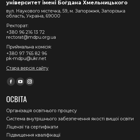
університет імені Богдана Хмельницького
вул. Наукового містечка, 59, м. Запоріжжя, Запорізька
область, Україна, 69000
Ректорат:
+380 96 216 13 72
rectorat@mdpu.org.ua
Приймальна комісія:
+380 97 765 82 96
pk-mdpu@ukr.net
Стара версія сайту
Find us on:
Facebook
YouTube
Instagram
page
page
page
ОСВІТА
opens
opens
opens
in
in
in
Організація освітнього процесу
new
new
new
Система внутрішнього забезпечення якості вищої освіти
window
window
window
Ліцензії та сертифікати
Підвищення кваліфікації