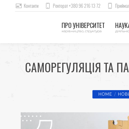
Контакти
Ректорат +380 96 216 13 72
Приймал
ПРО УНІВЕРСИТЕТ
НАУКА
керівництво, структура
діяльніс
САМОРЕГУЛЯЦІЯ ТА ПА
You are here:
HOME
НОВ