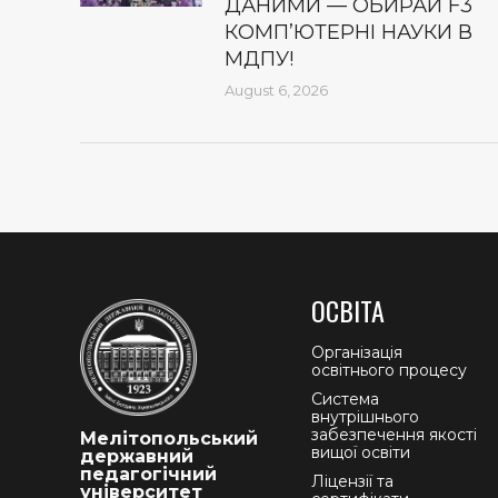
ДАНИМИ — ОБИРАЙ F3
КОМП’ЮТЕРНІ НАУКИ В
МДПУ!
August 6, 2026
ОСВІТА
Організація
освітнього процесу
Система
внутрішнього
забезпечення якості
Мелітопольський
вищої освіти
державний
педагогічний
Ліцензії та
університет