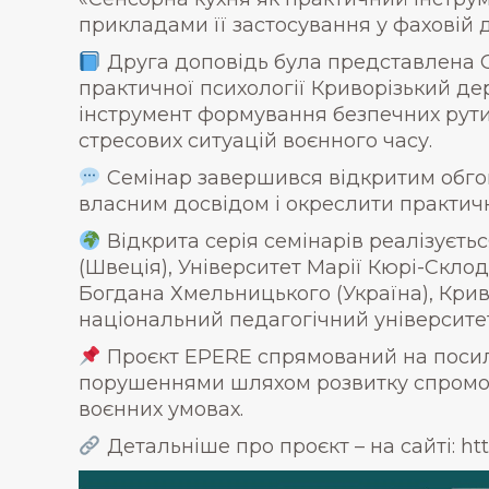
прикладами її застосування у фаховій д
Друга доповідь була представлена 
практичної психології Криворізький дер
інструмент формування безпечних рутин 
стресових ситуацій воєнного часу.
Семінар завершився відкритим обгов
власним досвідом і окреслити практичн
Відкрита серія семінарів реалізуєтьс
(Швеція), Університет Марії Кюрі-Скло
Богдана Хмельницького (Україна), Крив
національний педагогічний університет
Проєкт EPERE спрямований на посилен
порушеннями шляхом розвитку спроможн
воєнних умовах.
Детальніше про проєкт – на сайті: htt