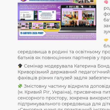
ро
фо
ба
за
зу
бл
середовища в родині та освітньому про
батьків як повноцінних партнерів у пр
Семінар модерувала Катерина Бондар
Криворізький державний педагогічний у
фахівців різних галузей задля забезпеч
Змістовну частину відкрила доповід
(м. Кривий Ріг, Україна), присвячена п
сенсорного простору, зокрема використ
підтримувального середовища для дітей
«Сенсорна кухня як практичний інструм