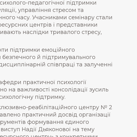
сихолого-педагогічної підтримки
ляції, управління стресом та
нного часу. Учасниками семінару стали
-ресурсних центрів і представники
живають наслідки тривалого стресу,
нти підтримки емоційного
я безпечного й підтримувального
дисциплінарній співпраці та залученні
афедри практичної психології
но на важливості консолідації зусиль
сихологічну підтримку.
клюзивно-реабілітаційного центру № 2
тавлено практичний досвід організації
струментів формування єдиного
 виступ Надії Дьяконової на тему
ресурсного центру» з конкретними