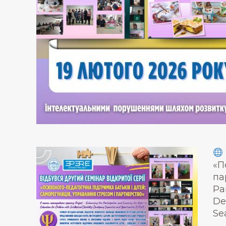
«П
па
Pa
De
Se