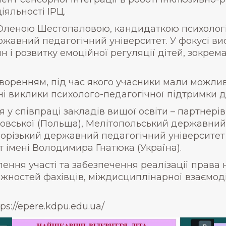
іяльності ІРЦ.
Оленою Шестопаловою, кандидаткою психологі
жавний педагогічний університет. У фокусі вис
і розвитку емоційної регуляції дітей, зокрема
оренням, під час якого учасники мали можливі
і виклики психолого-педагогічної підтримки ді
я у співпраці закладів вищої освіти – партнері
довської (Польща), Мелітопольський державний
орізький державний педагогічний університет 
 імені Володимира Гнатюка (Україна).
ня участі та забезпечення реалізації права н
остей фахівців, міждисциплінарної взаємодії 
ps://epere.kdpu.edu.ua/