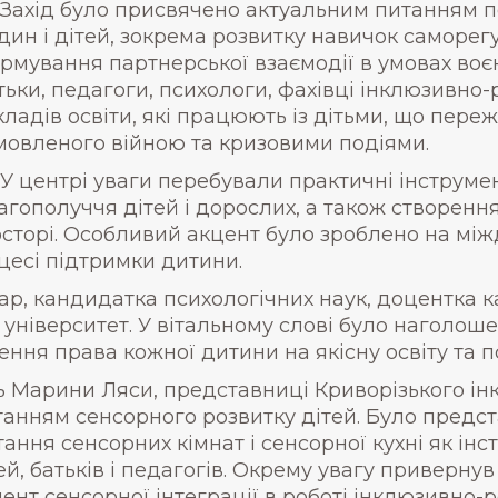
Захід було присвячено актуальним питанням п
дин і дітей, зокрема розвитку навичок саморегу
рмування партнерської взаємодії в умовах воє
тьки, педагоги, психологи, фахівці інклюзивно
кладів освіти, які працюють із дітьми, що пере
мовленого війною та кризовими подіями.
У центрі уваги перебували практичні інструме
агополуччя дітей і дорослих, а також створенн
сторі. Особливий акцент було зроблено на між
оцесі підтримки дитини.
, кандидатка психологічних наук, доцентка к
ніверситет. У вітальному слові було наголоше
ення права кожної дитини на якісну освіту та п
ь Марини Ляси, представниці Криворізького ін
итанням сенсорного розвитку дітей. Було предс
ання сенсорних кімнат і сенсорної кухні як ін
, батьків і педагогів. Окрему увагу привернув
ент сенсорної інтеграції в роботі інклюзивно-