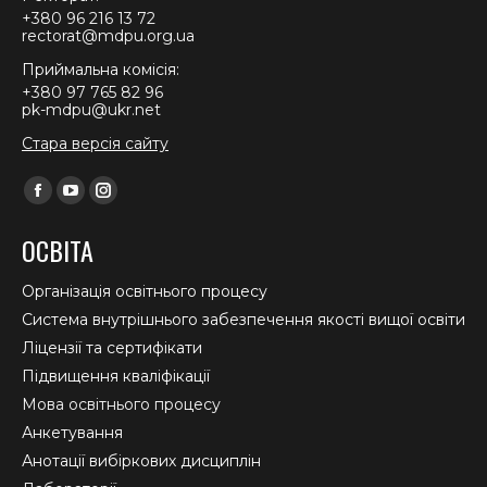
+380 96 216 13 72
rectorat@mdpu.org.ua
Приймальна комісія:
+380 97 765 82 96
pk-mdpu@ukr.net
Стара версія сайту
Find us on:
Facebook
YouTube
Instagram
page
page
page
ОСВІТА
opens
opens
opens
in
in
in
Організація освітнього процесу
new
new
new
Система внутрішнього забезпечення якості вищої освіти
window
window
window
Ліцензії та сертифікати
Підвищення кваліфікації
Мова освітнього процесу
Анкетування
Анотації вибіркових дисциплін