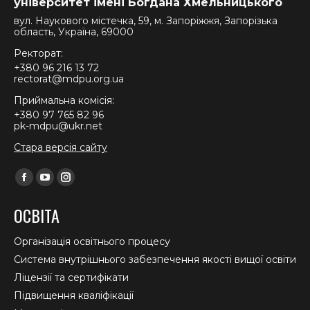
університет імені Богдана Хмельницького
вул. Наукового містечка, 59, м. Запоріжжя, Запорізька
область, Україна, 69000
Ректорат:
+380 96 216 13 72
rectorat@mdpu.org.ua
Приймальна комісія:
+380 97 765 82 96
pk-mdpu@ukr.net
Стара версія сайту
Find us on:
Facebook
YouTube
Instagram
page
page
page
ОСВІТА
opens
opens
opens
in
in
in
Організація освітнього процесу
new
new
new
Система внутрішнього забезпечення якості вищої освіти
window
window
window
Ліцензії та сертифікати
Підвищення кваліфікації