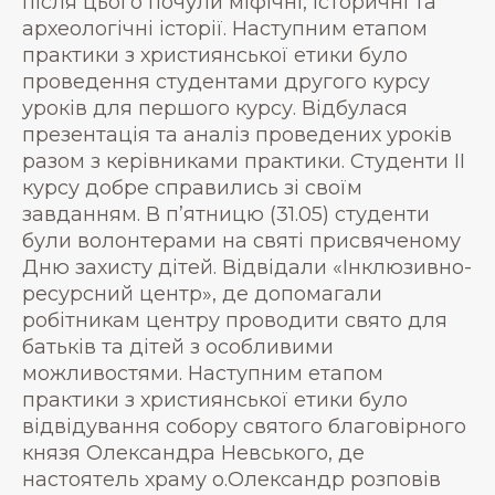
після цього почули міфічні, історичні та
археологічні історії. Наступним етапом
практики з християнської етики було
проведення студентами другого курсу
уроків для першого курсу. Відбулася
презентація та аналіз проведених уроків
разом з керівниками практики. Студенти ІІ
курсу добре справились зі своїм
завданням. В п’ятницю (31.05) студенти
були волонтерами на святі присвяченому
Дню захисту дітей. Відвідали «Інклюзивно-
ресурсний центр», де допомагали
робітникам центру проводити свято для
батьків та дітей з особливими
можливостями. Наступним етапом
практики з християнської етики було
відвідування собору святого благовірного
князя Олександра Невського, де
настоятель храму о.Олександр розповів