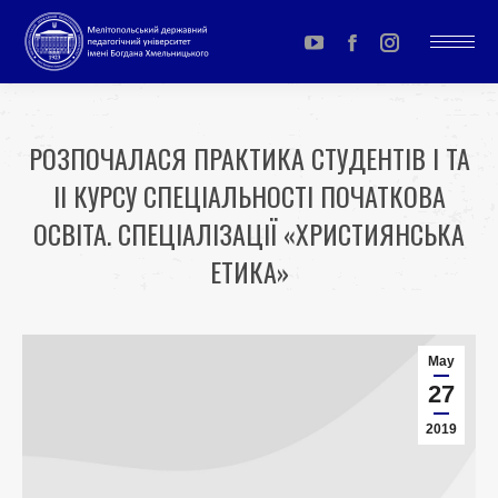
YouTube
Facebook
Instagram
page
page
page
opens
opens
opens
РОЗПОЧАЛАСЯ ПРАКТИКА СТУДЕНТІВ І ТА
in
in
in
ІІ КУРСУ СПЕЦІАЛЬНОСТІ ПОЧАТКОВА
new
new
new
window
window
window
ОСВІТА. СПЕЦІАЛІЗАЦІЇ «ХРИСТИЯНСЬКА
ЕТИКА»
You are here:
May
27
2019