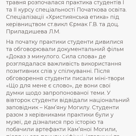
травня розпочалася практика студентів І
та ІІ курсу спеціальності Початкова освіта.
Спеціалізації «Християнська етика» під
керівництвом ст.викл Єрмак Г.В. та доц.
Приладишева Л.М.
На початку практики студенти дивилися
та обговорювали документальний фільм
«Доказ з минулого. Сила слова» де
розглядалася важливість використання
позитивних слів у спілкуванні. Після
обговорення студенти писали міні-твори
«Що для мене є слово», де вони свої
думки щодо запропонованої теми. У
вівторок студенти відвідали національний
заповідник – Кам’яну Могилу. Студенти
разом з керівниками практики були у
музеї, де дізналися про історію та
побачили артефакти Кам’яної Могили,