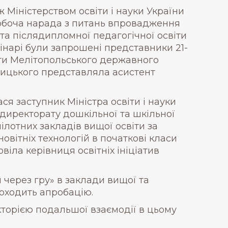
 Міністерством освіти і науки України
робоча нарада з питань впровадження
та післядипломної педагогічної освіти
емінарі були запрошені представники 21-
іти Мелітопольського державного
ницького представляла асистент
ся заступник Міністра освіти і науки
директорату дошкільної та шкільної
лотних закладів вищої освіти за
овітніх технологій в початкові класи
віла керівниця освітніх ініціатив
через гру» в заклади вищої та
роходить апробацію.
кторією подальшої взаємодії в цьому