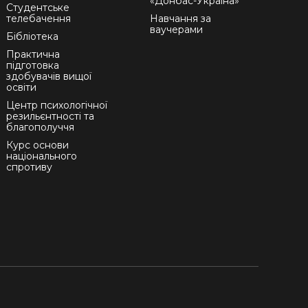
«Донбас-Україна»
Студентське
телебачення
Навчання за
ваучерами
Бібліотека
Практична
підготовка
здобувачів вищої
освіти
Центр психологічної
резильєнтності та
благополуччя
Курс основи
національного
спротиву