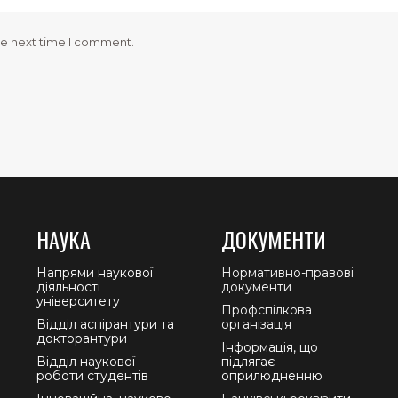
he next time I comment.
НАУКА
ДОКУМЕНТИ
Напрями наукової
Нормативно-правові
діяльності
документи
університету
Профспілкова
Відділ аспірантури та
організація
докторантури
Інформація, що
Відділ наукової
підлягає
роботи студентів
оприлюдненню