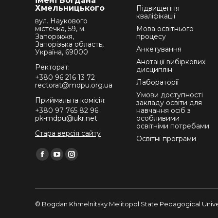
імені Богдана
Хмельницького
Підвищення
кваліфікації
вул. Наукового
містечка, 59, м.
Мова освітнього
Запоріжжя,
процесу
Запорізька область,
Анкетування
Україна, 69000
Анотації вибіркових
Ректорат:
дисциплін
+380 96 216 13 72
Лабораторії
rectorat@mdpu.org.ua
Умови доступності
Приймальна комісія:
закладу освіти для
+380 97 765 82 96
навчання осіб з
pk-mdpu@ukr.net
особливими
освітніми потребами
Стара версія сайту
Освітні програми
Find us on:
Facebook
YouTube
Instagram
page
page
page
opens
opens
opens
in
in
in
© Bogdan Khmelnitsky Melitopol State Pedagogical Univer
new
new
new