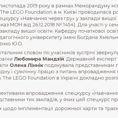
 листопада 2019 року в рамках Меморандуму між
 The LEGO Foundation в м. Києві проводилася 
ецкурсу «Навчання через гру» у заклади вищої 
аказ МОН від 26.12.2018 № 1454). Для участі у с
 закладу вищої освіти. Кафедру початкової осв
дагогічного університету імені Богдана Хмель
єнко Ю.О.
вітальним словом по учасників зустрічі звернула
раїни
Любомира Мандзій
. Державний експерт 
віти
Олена Ліннік
подякувала представникам пі
ідну і сумлінну працю з питань впровадження н
ь The LEGO Foundation в Україні докладно розпо
ективами впровадження спецкурсу «Навчання 
ставники тих закладів, у яких цей спецкурс п
х щодо імплементації дорожньої карти та трає