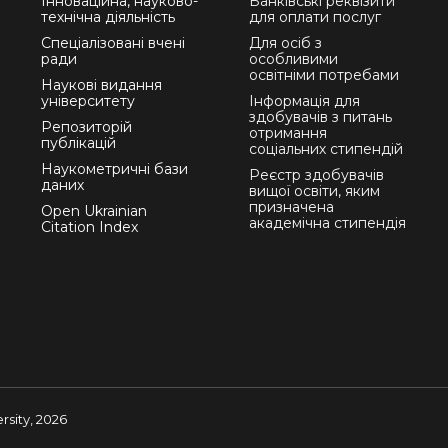
Інноваційна, науково-
Банківські реквізити
технічна діяльність
для оплати послуг
Спеціалізовані вчені
Для осіб з
ради
особливими
освітніми потребами
Наукові видання
університету
Інформація для
здобувачів з питань
Репозиторій
отримання
публікацій
соціальних стипендій
Наукометричні бази
Реєстр здобувачів
даних
вищої освіти, яким
призначена
Open Ukrainian
академічна стипендія
Citation Index
sity, 2026