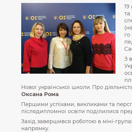
19
та
сп
(н
го
пе
Са
З 
Ук
ос
пл
Нової української школи. Про діяльніст
Оксана Рома
.
Першими успіхами, викликами та персп
післядипломної освіти поділилися пред
Захід завершився роботою в міні-група
напрямку.