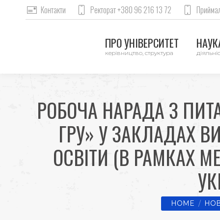
Контакти
Ректорат +380 96 216 13 72
Приймал
ПРО УНІВЕРСИТЕТ
НАУКА
керівництво, структура
діяльніс
РОБОЧА НАРАДА З ПИТ
ГРУ» У ЗАКЛАДАХ В
ОСВІТИ (В РАМКАХ М
УК
You are here:
HOME
НОВ