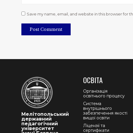
Save my name, email, and website in this browser for t
Post Comment
ОСВІТА
Організація
освітнього процесу
Система
внутрішнього
забезпечення якості
Мелітопольський
вищої освіти
державний
педагогічний
Ліцензії та
університет
сертифікати