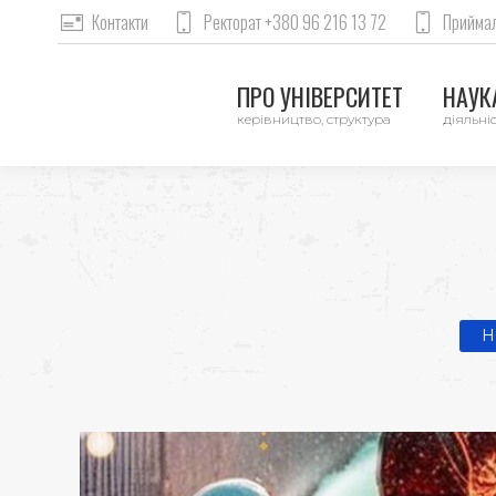
Контакти
Ректорат +380 96 216 13 72
Приймал
ПРО УНІВЕРСИТЕТ
НАУКА
керівництво, структура
діяльніс
You
H