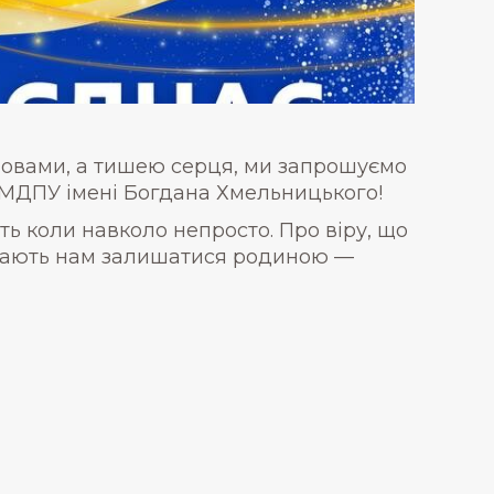
ловами, а тишею серця, ми запрошуємо
 МДПУ імені Богдана Хмельницького!
віть коли навколо непросто. Про віру, що
магають нам залишатися родиною —