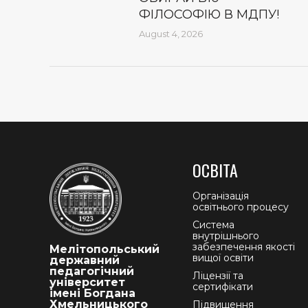
ФІЛОСОФІЮ В МДПУ!
August 4, 2026
ОСВІТА
Організація
освітнього процесу
Система
внутрішнього
забезпечення якості
Мелітопольський
вищої освіти
державний
педагогічний
Ліцензії та
університет
сертифікати
імені Богдана
Хмельницького
Підвищення