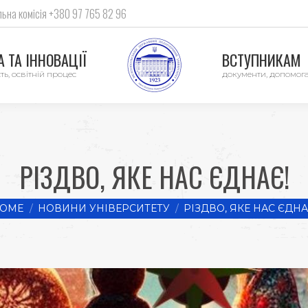
ьна комісія +380 97 765 82 96
 ТА ІННОВАЦІЇ
ВСТУПНИКАМ
ть, освітній процес
документи, допомог
РІЗДВО, ЯКЕ НАС ЄДНАЄ!
 are here:
OME
НОВИНИ УНІВЕРСИТЕТУ
РІЗДВО, ЯКЕ НАС ЄДНА