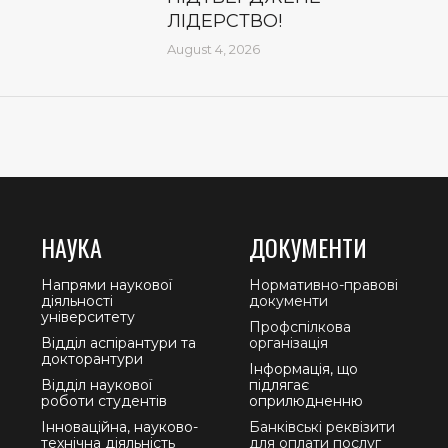
ЛІДЕРСТВО!
August 4, 2026
НАУКА
ДОКУМЕНТИ
Напрями наукової
Нормативно-правові
діяльності
документи
університету
Профспілкова
Відділ аспірантури та
організація
докторантури
Інформація, що
Відділ наукової
підлягає
роботи студентів
оприлюдненню
Інноваційна, науково-
Банківські реквізити
технічна діяльність
для оплати послуг