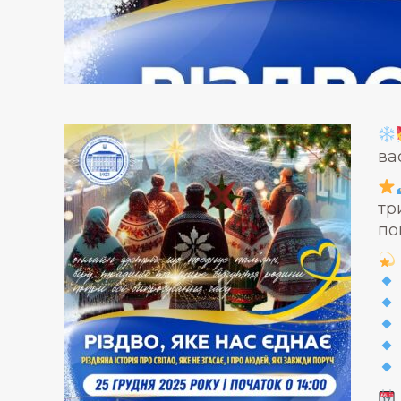
ва
тр
по