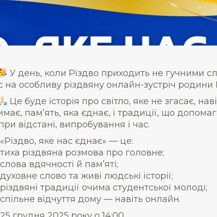
У день, коли Різдво приходить не гучними с
с на особливу різдвяну онлайн-зустріч родини
Це буде історія про світло, яке не згасає, на
имає, пам’ять, яка єднає, і традиції, що допо
при відстані, випробування і час.
«Різдво, яке нас єднає» — це:
тиха різдвяна розмова про головне;
слова вдячності й пам’яті;
духовне слово та живі людські історії;
різдвяні традиції очима студентської молоді;
спільне відчуття дому — навіть онлайн.
25 грудня 2025 року о 14:00