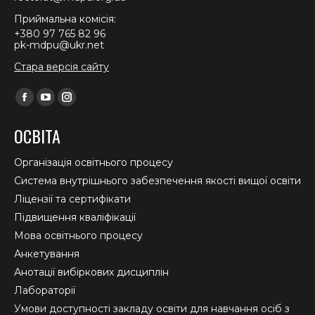
Приймальна комісія:
+380 97 765 82 96
pk-mdpu@ukr.net
Стара версія сайту
Find us on:
Facebook
YouTube
Instagram
page
page
page
ОСВІТА
opens
opens
opens
in
in
in
Організація освітнього процесу
new
new
new
Система внутрішнього забезпечення якості вищої освіти
window
window
window
Ліцензії та сертифікати
Підвищення кваліфікації
Мова освітнього процесу
Анкетування
Анотації вибіркових дисциплін
Лабораторії
Умови доступності закладу освіти для навчання осіб з