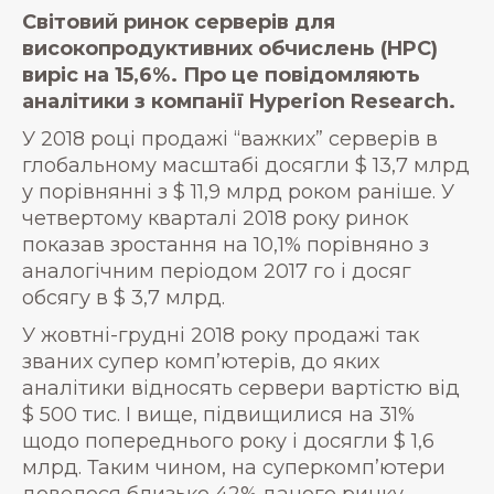
Світовий ринок серверів для
високопродуктивних обчислень (HPC)
виріс на 15,6%. Про це повідомляють
аналітики з компанії Hyperion Research.
У 2018 році продажі “важких” серверів в
глобальному масштабі досягли $ 13,7 млрд
у порівнянні з $ 11,9 млрд роком раніше. У
четвертому кварталі 2018 року ринок
показав зростання на 10,1% порівняно з
аналогічним періодом 2017 го і досяг
обсягу в $ 3,7 млрд.
У жовтні-грудні 2018 року продажі так
званих супер комп’ютерів, до яких
аналітики відносять сервери вартістю від
$ 500 тис. І вище, підвищилися на 31%
щодо попереднього року і досягли $ 1,6
млрд. Таким чином, на суперкомп’ютери
довелося близько 42% даного ринку.