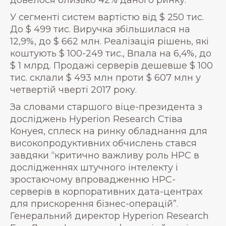
У сегменті систем вартістю від $ 250 тис.
До $ 499 тис. Виручка збільшилася на
12,9%, до $ 662 млн. Реалізація рішень, які
коштують $ 100-249 тис., Впала на 6,4%, до
$ 1 млрд. Продажі серверів дешевше $ 100
тис. склали $ 493 млн проти $ 607 млн ​​у
четвертій чверті 2017 року.
За словами старшого віце-президента з
досліджень Hyperion Research Стіва
Конуея, сплеск на ринку обладнання для
високопродуктивних обчислень стався
завдяки “критично важливу роль HPC в
дослідженнях штучного інтелекту і
зростаючому впровадженню HPC-
серверів в корпоративних дата-центрах
для прискорення бізнес-операцій”.
Генеральний директор Hyperion Research