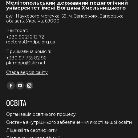
Мелітопольський державний педагогічний
університет імені Богдана Хмельницького
вул. Наукового містечка, 59, м. Запоріжжя, Запорізька
область, Україна, 69000
Ректорат:
+380 96 216 13 72
rectorat@mdpu.org.ua
Приймальна комісія:
+380 97 765 82 96
pk-mdpu@ukr.net
Стара версія сайту
Find us on:
Facebook
YouTube
Instagram
page
page
page
ОСВІТА
opens
opens
opens
in
in
in
Організація освітнього процесу
new
new
new
Система внутрішнього забезпечення якості вищої освіти
window
window
window
Ліцензії та сертифікати