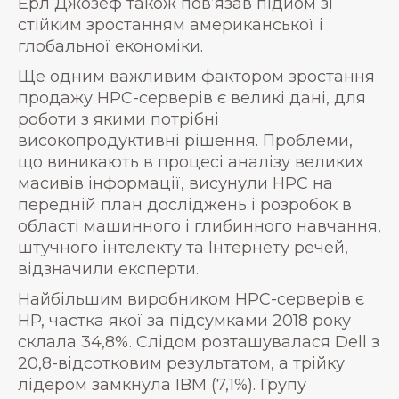
Ерл Джозеф також пов’язав підйом зі
стійким зростанням американської і
глобальної економіки.
Ще одним важливим фактором зростання
продажу HPC-серверів є великі дані, для
роботи з якими потрібні
високопродуктивні рішення. Проблеми,
що виникають в процесі аналізу великих
масивів інформації, висунули HPC на
передній план досліджень і розробок в
області машинного і глибинного навчання,
штучного інтелекту та Інтернету речей,
відзначили експерти.
Найбільшим виробником HPC-серверів є
HP, частка якої за підсумками 2018 року
склала 34,8%. Слідом розташувалася Dell з
20,8-відсотковим результатом, а трійку
лідером замкнула IBM (7,1%). Групу